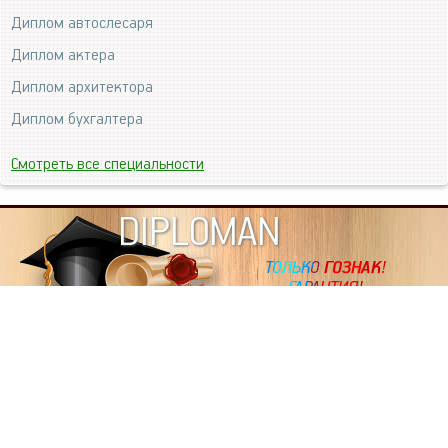
Диплом автослесаря
Диплом актера
Диплом архитектора
Диплом бухгалтера
Смотреть все специальности
DIPLOMAN
ИНФОРМАЦИЯ
Копировать статьи, строго ЗАПРЕЩЕНО. Наше авторство
подтверждено, как в Яндекс, так и в Google. Если будете
копировать посты с этого сайта, то Ваш сайт станет
дублем. Так что рано или поздно, но скорее рано,
Вашему ресурсу выпишут штрафные санкции поисковые