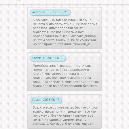
Ангелина П.
|
2026-06-21
К сожалению, так случилось, что мне
некогда было получать вышку: все время
работала. Опыт позволял занять
вышестоящую должность, а вот
образования не было. Заказала диплом
на этом сайте. Конечно, были сомнения,
но все прошло отлично! Рекомендую.
Светлана
|
2026-06-19
Приобретенный здесь диплом очень
помог, теперь работаю главбухом в
крутой компании, зарплата очень
приличная, большое спасибо вам за
отличный документ. Никаких придирок не
было, взяли на собеседовании без слов.
Павел
|
2026-06-17
Все, кто еще сомневается, берите диплом
только здесь: получил документ, все как
положено. Бланки оригинальные, все
печати и подписи, словом, все по
стандарту. Как надо. Очень благодарен.