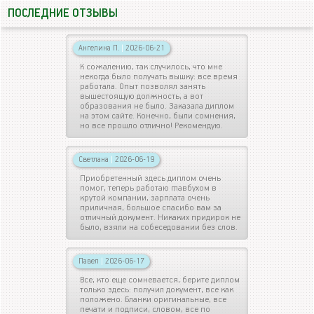
ПОСЛЕДНИЕ ОТЗЫВЫ
Ангелина П.
|
2026-06-21
К сожалению, так случилось, что мне
некогда было получать вышку: все время
работала. Опыт позволял занять
вышестоящую должность, а вот
образования не было. Заказала диплом
на этом сайте. Конечно, были сомнения,
но все прошло отлично! Рекомендую.
Светлана
|
2026-06-19
Приобретенный здесь диплом очень
помог, теперь работаю главбухом в
крутой компании, зарплата очень
приличная, большое спасибо вам за
отличный документ. Никаких придирок не
было, взяли на собеседовании без слов.
Павел
|
2026-06-17
Все, кто еще сомневается, берите диплом
только здесь: получил документ, все как
положено. Бланки оригинальные, все
печати и подписи, словом, все по