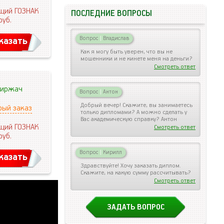
щий ГОЗНАК
ПОСЛЕДНИЕ ВОПРОСЫ
руб.
Вопрос
|
Владислав
казать
Как я могу быть уверен, что вы не
мошенники и не кинете меня на деньги?
Смотреть ответ
иржач
Вопрос
|
Антон
Добрый вечер! Скажите, вы занимаетесь
рый заказ
только дипломами? А можно сделать у
Вас академическую справку? Антон
щий ГОЗНАК
Смотреть ответ
руб.
Вопрос
|
Кирилл
казать
Здравствуйте! Хочу заказать диплом.
Скажите, на какую сумму рассчитывать?
Смотреть ответ
ЗАДАТЬ ВОПРОС