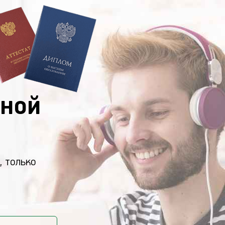
ной
, только