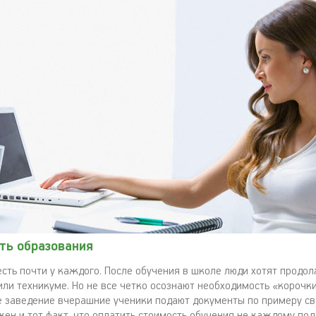
ть образования
есть почти у каждого. После обучения в школе люди хотят продо
ли техникуме. Но не все четко осознают необходимость «корочки»
е заведение вчерашние ученики подают документы по примеру св
ен и тот факт, что оплатить стоимость обучения не каждому под 