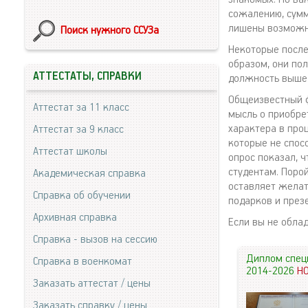
сожалению, суммы
лишены возможно
Поиск нужного ССУЗа
Некоторые после
образом, они по
АТТЕСТАТЫ, СПРАВКИ
должность выше,
Общеизвестный ф
Аттестат за 11 класс
мысль о приобре
характера в проц
Аттестат за 9 класс
которые не спос
Аттестат школы
опрос показал, 
студентам. Поро
Академическая справка
оставляет желат
Справка об обучении
подарков и през
Архивная справка
Если вы не обла
Справка - вызов на сессию
Диплом спец
Справка в военкомат
2014-2026
Н
Заказать аттестат / цены
Заказать справку / цены