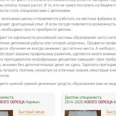
 оплаты только растут. И те, кто не сумел поступить на бюджетн
сти стать специалистами с дипломами.
 окончания школы отправляются работать на местные фабрики и
лучают драгоценный опыт. И если погодя появляется возможность
 необходимо просто приобрести диплом.
акт не идеальности российской системы образования часто ната
тении дипломной работы или готовой «корочки». Предметы проф
ессе обучения не всегда занимают достаточно места. А наоборот
обствуют вашему профильному развитию, уделяется много внима
что преподаватели непрофильных дисциплин завышают свои требо
й, экзамен без дополнительных денег не сдать. Зарплата препода
ь лучшего, поэтому, несмотря на отличные знания, некоторые уч
ентов.
даете нужной суммой денежных средств, образования вам не вида
иалиста
Диплом специалиста
ОВОГО ОБРАЗЦА
Киржач
2014-2026
НОВОГО ОБРАЗЦА
М
Быстрый заказ
Быст