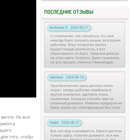
ПОСЛЕДНИЕ ОТЗЫВЫ
Ангелина П.
|
2026-06-21
К сожалению, так случилось, что мне
некогда было получать вышку: все время
работала. Опыт позволял занять
вышестоящую должность, а вот
образования не было. Заказала диплом
на этом сайте. Конечно, были сомнения,
но все прошло отлично! Рекомендую.
Светлана
|
2026-06-19
Приобретенный здесь диплом очень
помог, теперь работаю главбухом в
крутой компании, зарплата очень
приличная, большое спасибо вам за
отличный документ. Никаких придирок не
было, взяли на собеседовании без слов.
 мечте. Не вся
Павел
|
2026-06-17
кумента
ашего
Все, кто еще сомневается, берите диплом
только здесь: получил документ, все как
для того, чтобы
положено. Бланки оригинальные, все