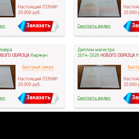
Настоящий ГОЗНАК
Настоя
20.000
руб.
20.000
Заказать
За
део
Смотреть видео
лавра
Диплом магистра
ОВОГО ОБРАЗЦА
Киржач
2014-2026
НОВОГО ОБРАЗЦА
К
Быстрый заказ
Быст
Настоящий ГОЗНАК
Настоя
20.000
руб.
20.000
Заказать
За
део
Смотреть видео