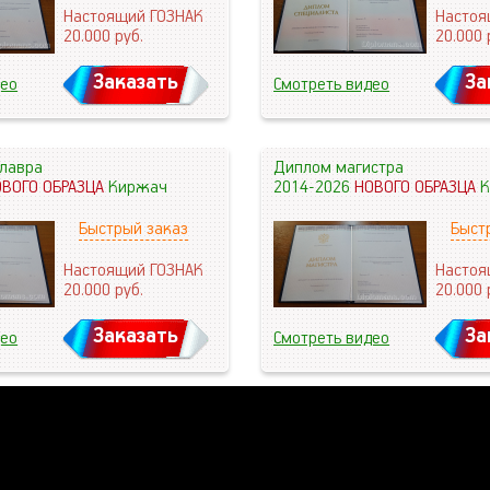
Настоящий ГОЗНАК
Настоя
20.000
руб.
20.000
Заказать
За
део
Смотреть видео
лавра
Диплом магистра
ОВОГО ОБРАЗЦА
Киржач
2014-2026
НОВОГО ОБРАЗЦА
К
Быстрый заказ
Быст
Настоящий ГОЗНАК
Настоя
20.000
руб.
20.000
Заказать
За
део
Смотреть видео