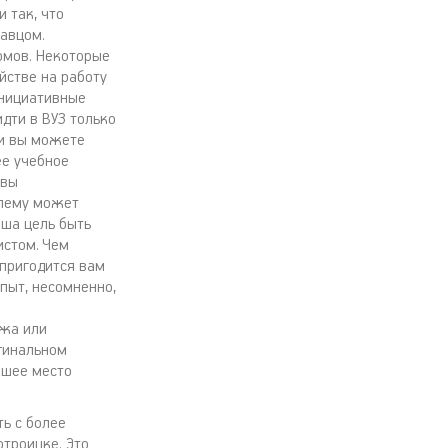
 так, что
давцом.
омов. Некоторые
йстве на работу
инициативные
дти в ВУЗ только
ии вы можете
ее учебное
 вы
блему может
аша цель быть
истом. Чем
 пригодится вам
пыт, несомненно,
джа или
игинальном
ошее место
ть с более
отроицке. Это