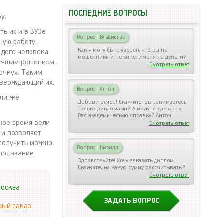
ПОСЛЕДНИЕ ВОПРОСЫ
у.
ь их и в ВУЗе
Вопрос
|
Владислав
шую работу.
Как я могу быть уверен, что вы не
ждого человека
мошенники и не кинете меня на деньги?
лучшим решением.
Смотреть ответ
рочку». Таким
дтверждающий их.
Вопрос
|
Антон
или же
Добрый вечер! Скажите, вы занимаетесь
только дипломами? А можно сделать у
Вас академическую справку? Антон
ное время вели
Смотреть ответ
 и позволяет
получить можно,
Вопрос
|
Кирилл
подавание.
Здравствуйте! Хочу заказать диплом.
Скажите, на какую сумму рассчитывать?
Смотреть ответ
осква
ЗАДАТЬ ВОПРОС
рый заказ