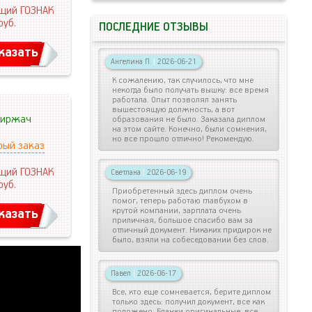
щий ГОЗНАК
руб.
ПОСЛЕДНИЕ ОТЗЫВЫ
казать
Ангелина П.
|
2026-06-21
К сожалению, так случилось, что мне
некогда было получать вышку: все время
работала. Опыт позволял занять
вышестоящую должность, а вот
иржач
образования не было. Заказала диплом
на этом сайте. Конечно, были сомнения,
но все прошло отлично! Рекомендую.
рый заказ
щий ГОЗНАК
Светлана
|
2026-06-19
руб.
Приобретенный здесь диплом очень
помог, теперь работаю главбухом в
крутой компании, зарплата очень
казать
приличная, большое спасибо вам за
отличный документ. Никаких придирок не
было, взяли на собеседовании без слов.
Павел
|
2026-06-17
Все, кто еще сомневается, берите диплом
только здесь: получил документ, все как
положено. Бланки оригинальные, все