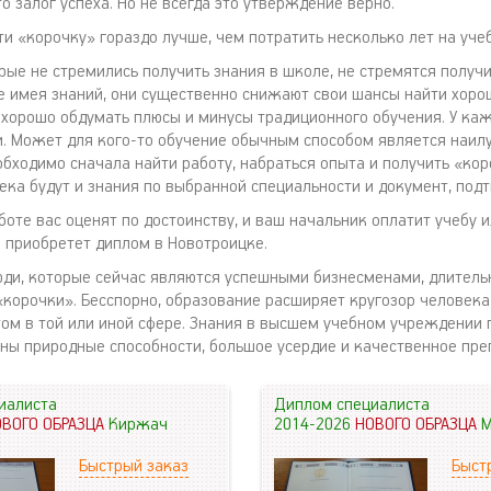
о залог успеха. Но не всегда это утверждение верно.
и «корочку» гораздо лучше, чем потратить несколько лет на учеб
ые не стремились получить знания в школе, не стремятся получит
е имея знаний, они существенно снижают свои шансы найти хоро
 хорошо обдумать плюсы и минусы традиционного обучения. У ка
и. Может для кого-то обучение обычным способом является наи
обходимо сначала найти работу, набраться опыта и получить «ко
века будут и знания по выбранной специальности и документ, по
боте вас оценят по достоинству, и ваш начальник оплатит учебу 
 приобретет диплом в Новотроицке.
люди, которые сейчас являются успешными бизнесменами, длитель
 «корочки». Бесспорно, образование расширяет кругозор человека
том в той или иной сфере. Знания в высшем учебном учреждении 
жны природные способности, большое усердие и качественное пре
иалиста
Диплом специалиста
ОВОГО ОБРАЗЦА
Киржач
2014-2026
НОВОГО ОБРАЗЦА
М
Быстрый заказ
Быст