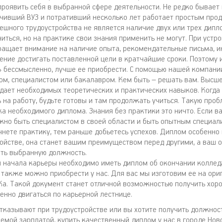
роявить себя в выбранной сфере деятельности. Не редко бывает и
нчивший ВУЗ и потративший несколько лет работает простым про
ешного трудоустройства не является наличие двух или трех дипл
иться, но на практике свои знания применить не могут. При устро
ращает внимание на наличие опыта, рекомендательные письма, 
ение достигать поставленной цели в кратчайшие сроки. Поэтому и
» бессмысленно, лучше ее приобрести. С помощью нашей компан
ром, специалистом или бакалавром. Кем быть – решать вам. Высш
 дает необходимых теоретических и практических навыков. Когда
 на работу, будьте готовы и там продолжать учиться. Такую про
а необходимого диплома. Знания без практики это ничто. Если в
жно быть специалистом в своей области и быть опытным специал
нете практику, тем раньше добьетесь успехов. Диплом особенно
ойстве, она станет вашим преимуществом перед другими, а ваш о
ть выбранную должность.
я начала карьеры необходимо иметь диплом об окончании колле
 также можно приобрести у нас. Для вас мы изготовим ее на ор
Ка. Такой документ станет отличной возможностью получить хор
енно двигаться по карьерной лестнице.
отказывают при трудоустройстве или вы хотите получить должнос
емой зарплатой, купить качественный диплом у нас в городе Нов