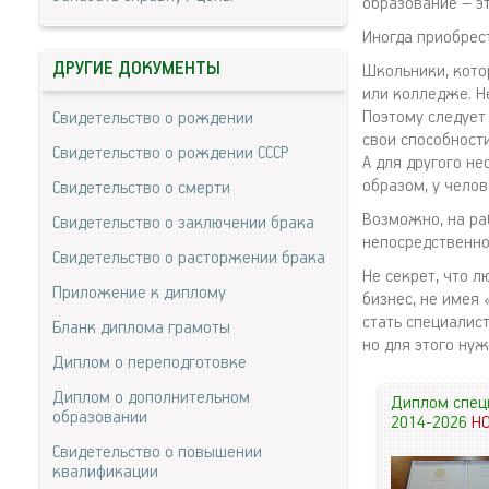
образование – эт
Иногда приобрест
ДРУГИЕ ДОКУМЕНТЫ
Школьники, котор
или колледже. Н
Поэтому следует
Свидетельство о рождении
свои способност
Свидетельство о рождении СССР
А для другого не
образом, у чело
Свидетельство о смерти
Возможно, на ра
Свидетельство о заключении брака
непосредственно
Свидетельство о расторжении брака
Не секрет, что 
Приложение к диплому
бизнес, не имея
стать специалис
Бланк диплома грамоты
но для этого ну
Диплом о переподготовке
Диплом о дополнительном
Диплом спец
образовании
2014-2026
Н
Свидетельство о повышении
квалификации