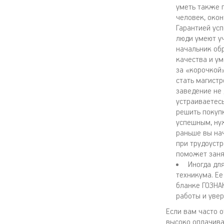
уметь также п
человек, око
Гарантией усп
люди умеют уч
начальник об
качества и ум
за «корочкой
стать магист
заведение не
устраиваетесь
решить покупк
успешным, ну
раньше вы нач
при трудоустр
поможет заня
Иногда дл
техникума. Ее
бланке ГОЗНА
работы и увер
Если вам часто 
высоко оплачива