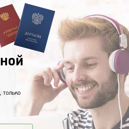
ной
, только