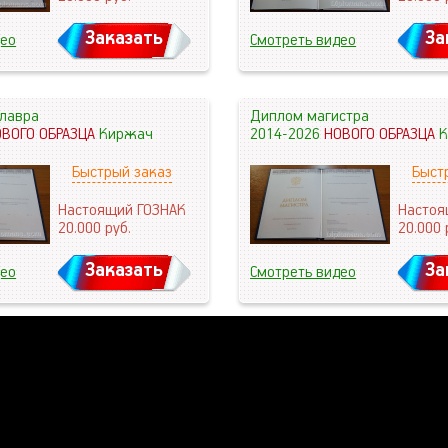
Заказать
За
део
Смотреть видео
лавра
Диплом магистра
ОВОГО ОБРАЗЦА
Киржач
2014-2026
НОВОГО ОБРАЗЦА
К
Быстрый заказ
Быст
Настоящий ГОЗНАК
Настоя
20.000
руб.
20.000
Заказать
За
део
Смотреть видео