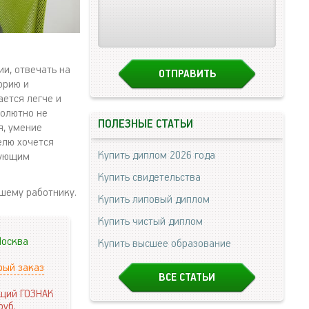
и, отвечать на
орию и
ается легче и
солютно не
ПОЛЕЗНЫЕ СТАТЬИ
я, умение
елю хочется
Купить диплом 2026 года
вующим
Купить свидетельства
ошему работнику.
Купить липовый диплом
Купить чистый диплом
осква
Купить высшее образование
рый заказ
ВСЕ СТАТЬИ
щий ГОЗНАК
руб.