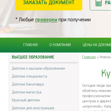
ЗАКАЗАТЬ ДОКУМЕНТ
РА
* Любые
проверки
при получении
ГЛАВНАЯ
О КОМПАНИИ
ЦЕНЫ НА ДОКУМ
Главная
» Новош
ВЫСШЕЕ ОБРАЗОВАНИЕ
Диплом о высшем образовании
Ку
Диплом специалиста
Диплом бакалавра
Сегодня люди пр
обойтись невозм
Диплом магистра
профессионалом 
Красный диплом
центров и дирек
«корочкой». Нап
Диплом для иностранцев