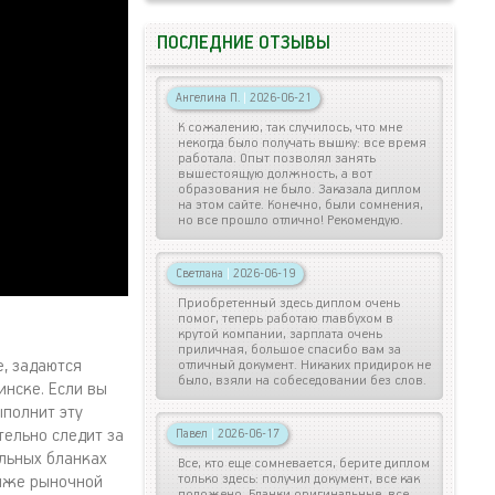
ПОСЛЕДНИЕ ОТЗЫВЫ
Ангелина П.
|
2026-06-21
К сожалению, так случилось, что мне
некогда было получать вышку: все время
работала. Опыт позволял занять
вышестоящую должность, а вот
образования не было. Заказала диплом
на этом сайте. Конечно, были сомнения,
но все прошло отлично! Рекомендую.
Светлана
|
2026-06-19
Приобретенный здесь диплом очень
помог, теперь работаю главбухом в
крутой компании, зарплата очень
приличная, большое спасибо вам за
е, задаются
отличный документ. Никаких придирок не
было, взяли на собеседовании без слов.
нске. Если вы
ыполнит эту
тельно следит за
Павел
|
2026-06-17
льных бланках
Все, кто еще сомневается, берите диплом
только здесь: получил документ, все как
ниже рыночной
положено. Бланки оригинальные, все