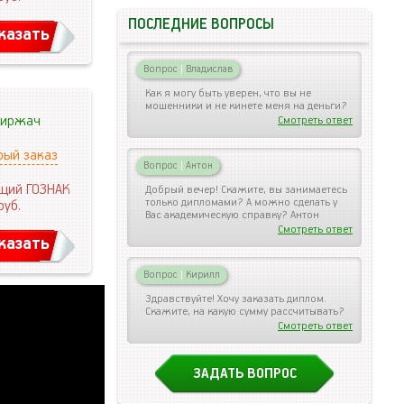
ПОСЛЕДНИЕ ВОПРОСЫ
казать
Вопрос
|
Владислав
Как я могу быть уверен, что вы не
мошенники и не кинете меня на деньги?
иржач
Смотреть ответ
рый заказ
Вопрос
|
Антон
щий ГОЗНАК
Добрый вечер! Скажите, вы занимаетесь
только дипломами? А можно сделать у
руб.
Вас академическую справку? Антон
Смотреть ответ
казать
Вопрос
|
Кирилл
Здравствуйте! Хочу заказать диплом.
Скажите, на какую сумму рассчитывать?
Смотреть ответ
ЗАДАТЬ ВОПРОС