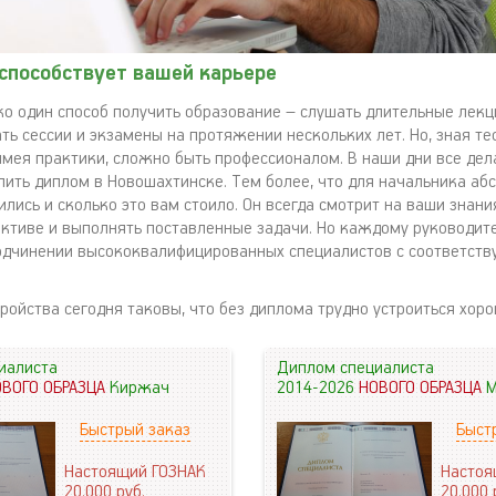
способствует вашей карьере
ко один способ получить образование – слушать длительные лекци
ть сессии и экзамены на протяжении нескольких лет. Но, зная те
имея практики, сложно быть профессионалом. В наши дни все дел
упить диплом в Новошахтинске. Тем более, что для начальника аб
ились и сколько это вам стоило. Он всегда смотрит на ваши знани
ективе и выполнять поставленные задачи. Но каждому руководит
подчинении высококвалифицированных специалистов с соответст
тройства сегодня таковы, что без диплома трудно устроиться хор
иалиста
Диплом специалиста
ОВОГО ОБРАЗЦА
Киржач
2014-2026
НОВОГО ОБРАЗЦА
М
Быстрый заказ
Быст
Настоящий ГОЗНАК
Настоя
20.000
руб.
20.000