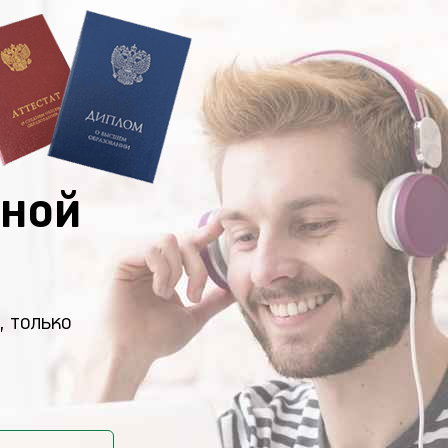
ной
, только