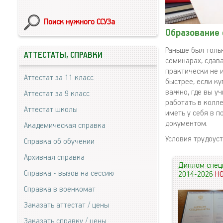
Поиск нужного ССУЗа
Образование 
Раньше был толь
АТТЕСТАТЫ, СПРАВКИ
семинарах, сдава
практически не 
Аттестат за 11 класс
быстрее, если к
важно, где вы уч
Аттестат за 9 класс
работать в колл
Аттестат школы
иметь у себя в 
документом.
Академическая справка
Условия трудоус
Справка об обучении
Архивная справка
Диплом спец
Справка - вызов на сессию
2014-2026
Н
Справка в военкомат
Заказать аттестат / цены
Заказать справку / цены