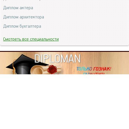
Диплом актера
Диплом архитектора
Диплом бухгалтера
Смотреть все специальности
DIPLOMAN
ИНФОРМАЦИЯ
Копировать статьи, строго ЗАПРЕЩЕНО. Наше авторство
подтверждено, как в Яндекс, так и в Google. Если будете
копировать посты с этого сайта, то Ваш сайт станет
дублем. Так что рано или поздно, но скорее рано,
Вашему ресурсу выпишут штрафные санкции поисковые
системы за то, что Вы у нас воруете тексты. Вас вскоре