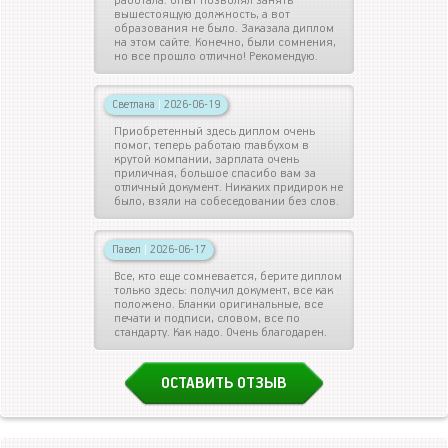
работала. Опыт позволял занять
вышестоящую должность, а вот
образования не было. Заказала диплом
на этом сайте. Конечно, были сомнения,
но все прошло отлично! Рекомендую.
Светлана
|
2026-06-19
Приобретенный здесь диплом очень
помог, теперь работаю главбухом в
крутой компании, зарплата очень
приличная, большое спасибо вам за
отличный документ. Никаких придирок не
было, взяли на собеседовании без слов.
Павел
|
2026-06-17
Все, кто еще сомневается, берите диплом
только здесь: получил документ, все как
положено. Бланки оригинальные, все
печати и подписи, словом, все по
стандарту. Как надо. Очень благодарен.
ОСТАВИТЬ ОТЗЫВ