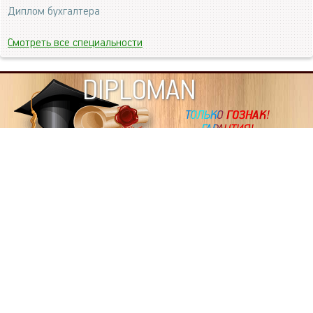
Диплом бухгалтера
Смотреть все специальности
DIPLOMAN
ИНФОРМАЦИЯ
Копировать статьи, строго ЗАПРЕЩЕНО. Наше авторство
подтверждено, как в Яндекс, так и в Google. Если будете
копировать посты с этого сайта, то Ваш сайт станет
дублем. Так что рано или поздно, но скорее рано,
Вашему ресурсу выпишут штрафные санкции поисковые
системы за то, что Вы у нас воруете тексты. Вас вскоре
выкинут из поиска и наступит темнота над Вашим
ресурсом. Очень надеемся, что этим текстом мы убедили
не воровать статьи на данном ресурсе, так как очень
надоело читать наши публикации на чужих сайтах.