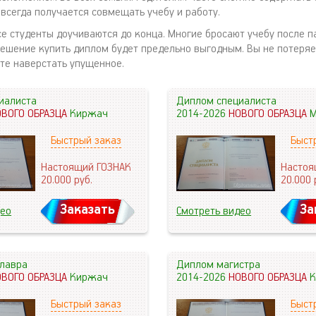
 всегда получается совмещать учебу и работу.
се студенты доучиваются до конца. Многие бросают учебу после п
решение купить диплом будет предельно выгодным. Вы не потеряе
те наверстать упущенное.
иалиста
Диплом специалиста
ОВОГО ОБРАЗЦА
Киржач
2014-2026
НОВОГО ОБРАЗЦА
М
Быстрый заказ
Быст
Настоящий ГОЗНАК
Настоя
20.000
руб.
20.000
Заказать
За
део
Смотреть видео
лавра
Диплом магистра
ОВОГО ОБРАЗЦА
Киржач
2014-2026
НОВОГО ОБРАЗЦА
К
Быстрый заказ
Быст