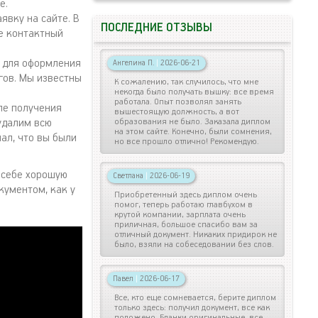
е.
явку на сайте. В
ПОСЛЕДНИЕ ОТЗЫВЫ
е контактный
 для оформления
Ангелина П.
|
2026-06-21
гов. Мы известны
К сожалению, так случилось, что мне
некогда было получать вышку: все время
работала. Опыт позволял занять
ле получения
вышестоящую должность, а вот
удалим всю
образования не было. Заказала диплом
на этом сайте. Конечно, были сомнения,
ал, что вы были
но все прошло отлично! Рекомендую.
 себе хорошую
Светлана
|
2026-06-19
кументом, как у
Приобретенный здесь диплом очень
помог, теперь работаю главбухом в
крутой компании, зарплата очень
приличная, большое спасибо вам за
отличный документ. Никаких придирок не
было, взяли на собеседовании без слов.
Павел
|
2026-06-17
Все, кто еще сомневается, берите диплом
только здесь: получил документ, все как
положено. Бланки оригинальные, все