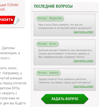
щий ГОЗНАК
ПОСЛЕДНИЕ ВОПРОСЫ
руб.
казать
Вопрос
|
Владислав
Как я могу быть уверен, что вы не
мошенники и не кинете меня на деньги?
Смотреть ответ
Вопрос
|
Антон
н. Диплом
Добрый вечер! Скажите, вы занимаетесь
иализация, и
только дипломами? А можно сделать у
Вас академическую справку? Антон
ться с
Смотреть ответ
ить залог,
. Например, у
Вопрос
|
Кирилл
инутой раньше.
Здравствуйте! Хочу заказать диплом.
Скажите, на какую сумму рассчитывать?
ь перед оплатой.
Смотреть ответ
диплом ВУЗа.
 сверить с
етуем вам не
ЗАДАТЬ ВОПРОС
их дня вы будете