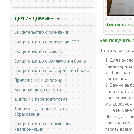
ДРУГИЕ ДОКУМЕНТЫ
Смотреть ви
Свидетельство о рождении
Как получить
Свидетельство о рождении СССР
Чтобы заказ док
Свидетельство о смерти
Для начала
Свидетельство о заключении брака
бакалавра, сп
Свидетельство о расторжении брака
учебное заве
продавцом.
Приложение к диплому
Важно выбр
Бланк диплома грамоты
оплачивать пр
нас производи
Диплом о переподготовке
Мы доверяем 
Диплом о дополнительном
Наши менед
образовании
Образцы наших
оригиналами,
Свидетельство о повышении
квалификации
терять время 