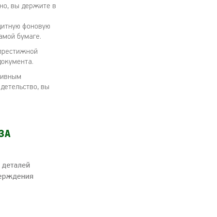
чно, вы держите в
ащитную фоновую
амой бумаге.
 престижной
документа.
тивным
идетельство, вы