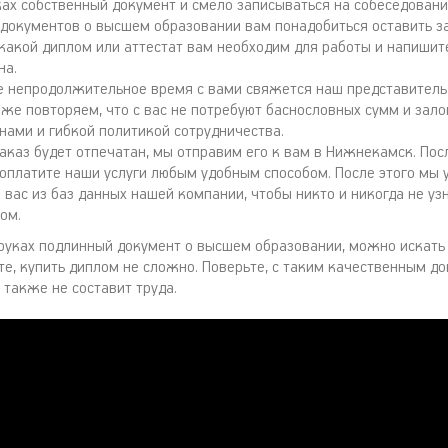
ках собственный документ и смело записываться на собеседовани
 документов о высшем образовании вам понадобиться оставить за
 какой диплом или аттестат вам необходим для работы и напишит
на.
е непродолжительное время с вами свяжется наш представитель
 же повторяем, что с вас не потребуют баснословных сумм и зало
нами и гибкой политикой сотрудничества.
аказ будет отпечатан, мы отправим его к вам в Нижнекамск. Пос
 оплатите наши услуги любым удобным способом. После этого мы 
вас из баз данных нашей компании, чтобы никто и никогда не узн
ом.
 руках подлинный документ о высшем образовании, можно искать
те, купить диплом не сложно. Поверьте, с таким качественным до
 также не составит труда.