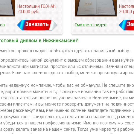
Настоящий ГОЗНАК
Настоя
20.000
руб.
20.000
Заказать
За
део
Смотреть видео
 готовый диплом в Нижнекамске?
ументов прошел гладко, необходимо сделать правильный выбор.
 определитесь, какой документ о высшем образовании вам нуже
ециалиста или магистра, простой или «с отличием». Важна и спец
дение. Если вам сложно сделать выбор, можете проконсультирова
ать надежную компанию, чтобы вас не обманули. Не спешите внос
едварительные макеты и т.д. Солидные компании так не работают
тся оплата только после получения заказа в Нижнекамске, ни м
своим клиентам, и вы можете проверить документ на подлинност
жеры расскажут вам, как именно должен выглядеть подлинный 
 документов – свидетельств, аттестатов и справок всегда можно
 и убедиться в нашем профессионализме. Именно поэтому мы сов
и сразу делать заказ на нашем сайте. Тогда уже через три рабоч