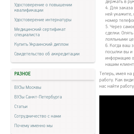
держать в ру
Удостоверение о повышении
Для заказа
квалификации
ней укажите,
Удостоверение интернатуры
номер телефо
Через само
Медицинский сертификат
сделки. Опять
специалиста
лояльными це
Купить Украинский диплом
Когда ваш з
посылки вы и
Свидетельство об аккредитации
информацию о 
нашим клиент
Теперь, имея на
РАЗНОЕ
работу. Как види
нас найти работу
ВУЗы Москвы
ВУЗы Санкт-Петербурга
Статьи
Сотрудничество с нами
Почему именно мы