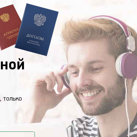
ной
, только