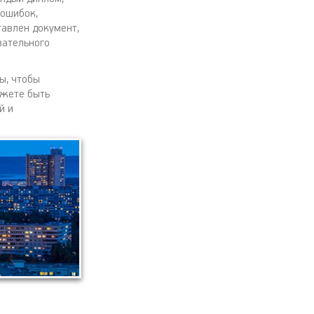
 ошибок,
тавлен документ,
вательного
ы, чтобы
ожете быть
й и