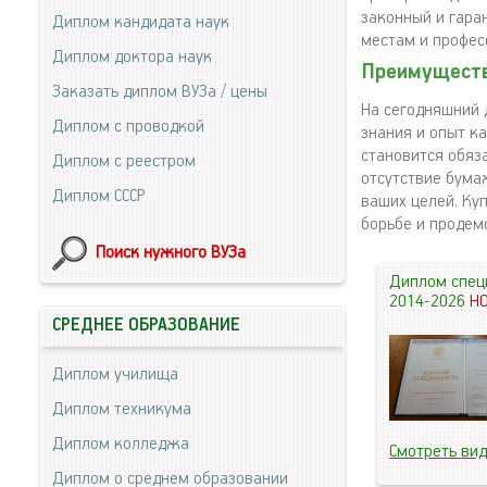
законный и гара
Диплом кандидата наук
местам и профе
Диплом доктора наук
Преимущества
Заказать диплом ВУЗа / цены
На сегодняшний 
Диплом с проводкой
знания и опыт к
становится обяз
Диплом с реестром
отсутствие бума
Диплом СССР
ваших целей. Ку
борьбе и продем
Поиск нужного ВУЗа
Диплом спец
2014-2026
Н
СРЕДНЕЕ ОБРАЗОВАНИЕ
Диплом училища
Диплом техникума
Диплом колледжа
Смотреть ви
Диплом о среднем образовании