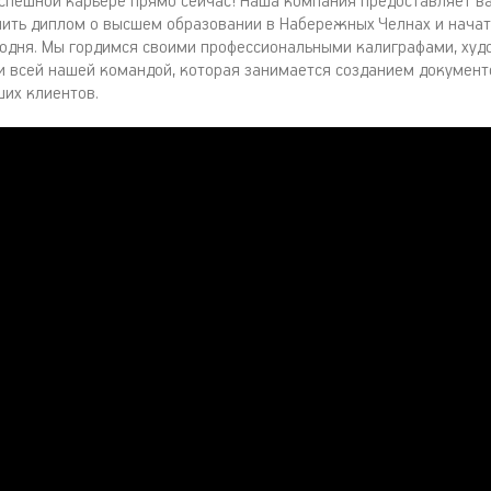
успешной карьере прямо сейчас! Наша компания предоставляет в
ить диплом о высшем образовании в Набережных Челнах и начат
одня. Мы гордимся своими профессиональными калиграфами, ху
и всей нашей командой, которая занимается созданием докумен
ших клиентов.