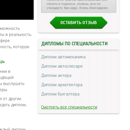
печати и подписи, словом, все по
стандарту. Как надо. Очень благодарен.
ОСТАВИТЬ ОТЗЫВ
озможность
ты в реальность.
сфере
ДИПЛОМЫ ПО СПЕЦИАЛЬНОСТИ
жность, которую
Диплом автомеханика
щь
Диплом автослесаря
нии в
Диплом актера
ходящей
вы выслушать
Диплом архитектора
еры.
Диплом бухгалтера
 от других.
здать диплом,
Смотреть все специальности
ждый диплом,