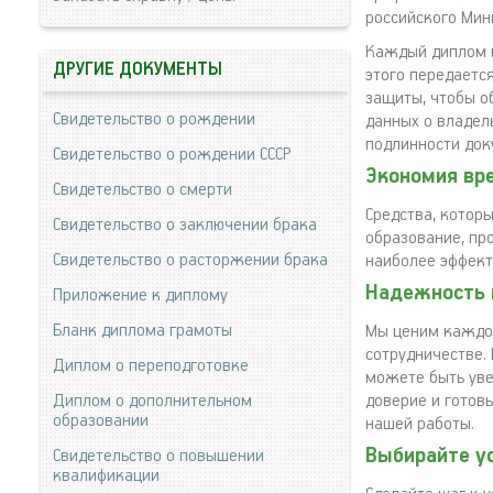
российского Мин
Каждый диплом п
ДРУГИЕ ДОКУМЕНТЫ
этого передаетс
защиты, чтобы о
Свидетельство о рождении
данных о владел
подлинности док
Свидетельство о рождении СССР
Экономия вр
Свидетельство о смерти
Средства, котор
Свидетельство о заключении брака
образование, пр
Свидетельство о расторжении брака
наиболее эффект
Надежность 
Приложение к диплому
Бланк диплома грамоты
Мы ценим каждог
сотрудничестве.
Диплом о переподготовке
можете быть уве
Диплом о дополнительном
доверие и готов
образовании
нашей работы.
Выбирайте ус
Свидетельство о повышении
квалификации