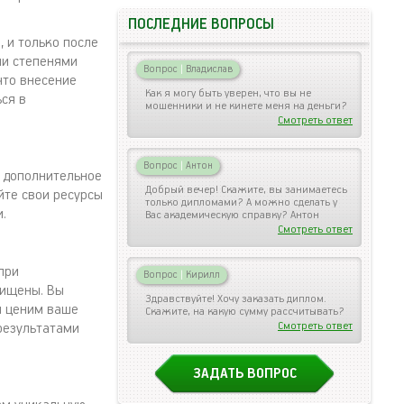
ПОСЛЕДНИЕ ВОПРОСЫ
 и только после
ми степенями
Вопрос
|
Владислав
что внесение
Как я могу быть уверен, что вы не
ся в
мошенники и не кинете меня на деньги?
Смотреть ответ
Вопрос
|
Антон
, дополнительное
Добрый вечер! Скажите, вы занимаетесь
йте свои ресурсы
только дипломами? А можно сделать у
.
Вас академическую справку? Антон
Смотреть ответ
при
Вопрос
|
Кирилл
щищены. Вы
Здравствуйте! Хочу заказать диплом.
ы ценим ваше
Скажите, на какую сумму рассчитывать?
Смотреть ответ
результатами
ЗАДАТЬ ВОПРОС