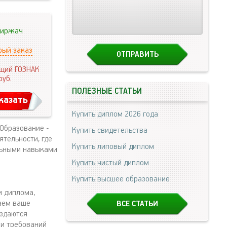
иржач
рый заказ
щий ГОЗНАК
руб.
ПОЛЕЗНЫЕ СТАТЬИ
казать
Купить диплом 2026 года
 Образование -
Купить свидетельства
ятельности, где
Купить липовый диплом
альными навыками
Купить чистый диплом
Купить высшее образование
и диплома,
маем ваше
ВСЕ СТАТЬИ
оздаются
 и требований