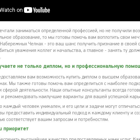
мечтали заниматься определенной профессией, но не получили в
льное образование, то мы готовы помочь вам воплотить свои меч
 Набережных Челнах - это ваш шанс получить признание в своей 
биться уважения коллег и начальства, а главное - занять ту дол
.
учаете не только диплом, но и профессиональную помо
едоставляем вам возможность купить диплом о высшем образова
ах. Мы также готовы помочь вам определиться с наиболее под
и сферой деятельности. Наши опытные консультанты всегда гото
и рекомендовать наилучшие варианты для вашей успешной карь
 каждый человек уникален, и его цели и задачи могут отличаться
вы предоставить индивидуальный подход к каждому клиенту и со
ью соответствует вашим запросам и потребностям.
ш приоритет
еспечить высочайшее качество предоставляемых нами услуг. Ка