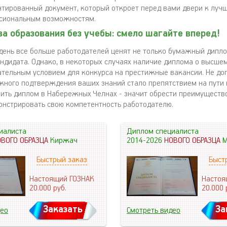
нтированный документ, который откроет перед вами двери к луч
ссиональным возможностям.
 образования без учебы: смело шагайте вперед!
день все больше работодателей ценят не только бумажный дипло
андидата. Однако, в некоторых случаях наличие диплома о высше
ательным условием для конкурса на престижные вакансии. Не доп
жного подтверждения ваших знаний стало препятствием на пути
пить диплом в Набережных Челнах - значит обрести преимуществ
онстрировать свою компетентность работодателю.
иалиста
Диплом специалиста
ОВОГО ОБРАЗЦА
Киржач
2014-2026
НОВОГО ОБРАЗЦА
М
Быстрый заказ
Быст
Настоящий ГОЗНАК
Настоя
20.000
руб.
20.000
Заказать
За
део
Смотреть видео