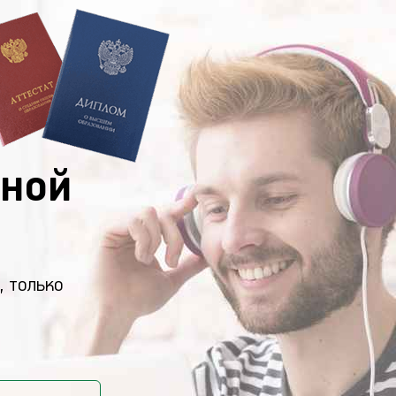
ной
, только