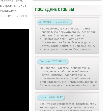
ам уникальную
ь строить яркое
ПОСЛЕДНИЕ ОТЗЫВЫ
дожниками,
тов высочайшего
Ангелина П.
|
2026-06-21
К сожалению, так случилось, что мне
некогда было получать вышку: все время
работала. Опыт позволял занять
вышестоящую должность, а вот
образования не было. Заказала диплом
на этом сайте. Конечно, были сомнения,
но все прошло отлично! Рекомендую.
Светлана
|
2026-06-19
Приобретенный здесь диплом очень
помог, теперь работаю главбухом в
крутой компании, зарплата очень
приличная, большое спасибо вам за
отличный документ. Никаких придирок не
было, взяли на собеседовании без слов.
Павел
|
2026-06-17
Все, кто еще сомневается, берите диплом
только здесь: получил документ, все как
положено. Бланки оригинальные, все