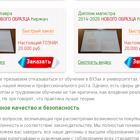
лавра
Диплом магистра
ОВОГО ОБРАЗЦА
Киржач
2014-2026
НОВОГО ОБРАЗЦА
К
Быстрый заказ
Быст
Настоящий ГОЗНАК
Настоя
20.000
руб.
20.000
Заказать
За
део
Смотреть видео
не призываем отказываться от обучения в ВУЗах и университетах.
 нашей жизни и профессионального роста. Однако, есть сферы де
олгом и трудоемком обучении не так критична, как владение ре
 Не зря говорят, что практика лучше теории.
ное качество и безопасность
х вопросов, возникающих при рассмотрении возможности покупк
длинность и соответствие законодательству. Мы полностью пони
можем вас заверить: все наши дипломы о высшем образовании с
ми калиграфами и художниками с соблюдением всех стандартов