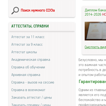
Диплом бака
Поиск нужного ССУЗа
2014-2026
Н
АТТЕСТАТЫ, СПРАВКИ
Аттестат за 11 класс
Аттестат за 9 класс
Смотреть ви
Аттестат школы
Академическая справка
Безусловно, мы 
это важная часть
Справка об обучении
потребность в д
Архивная справка
и опытом работы.
Гарантирован
Справка - вызов на сессию
Справка в военкомат
Одним из главны
является его по
Заказать аттестат / цены
беспокойство и 
профессиональны
Заказать справку / цены