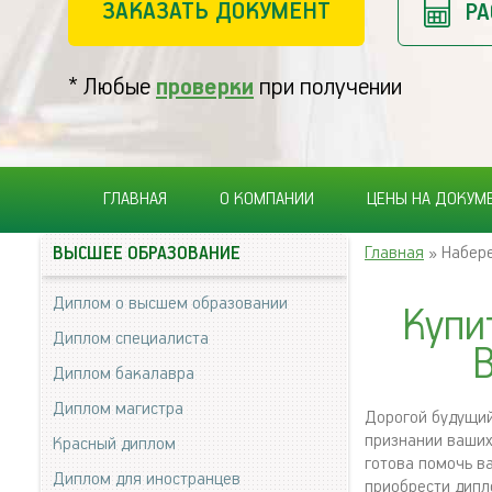
ЗАКАЗАТЬ ДОКУМЕНТ
РА
* Любые
проверки
при получении
ГЛАВНАЯ
О КОМПАНИИ
ЦЕНЫ НА ДОКУМ
Главная
» Набер
ВЫСШЕЕ ОБРАЗОВАНИЕ
Диплом о высшем образовании
Купи
Диплом специалиста
В
Диплом бакалавра
Диплом магистра
Дорогой будущий
признании ваших 
Красный диплом
готова помочь в
Диплом для иностранцев
приобрести дипл