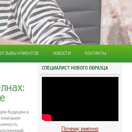
ОТЗЫВЫ КЛИЕНТОВ
НОВОСТИ
КОНТАКТЫ
СПЕЦИАЛИСТ НОВОГО ОБРАЗЦА
лнах:
ре
ющем будущем и
а компания
можность
Почему именно
ыполненный,