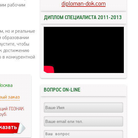
diploman-dok.com
шим рабочим
ДИПЛОМ СПЕЦИАЛИСТА 2011-2013
м, но и реальные
м образовании
устите, чтобы
 к достижению
о в конкурентной
осква
ВОПРОС ON-LINE
рый заказ
щий ГОЗНАК
руб.
казать