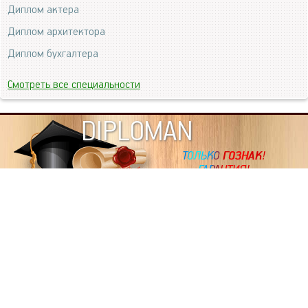
Диплом актера
Диплом архитектора
Диплом бухгалтера
Смотреть все специальности
DIPLOMAN
ИНФОРМАЦИЯ
Копировать статьи, строго ЗАПРЕЩЕНО. Наше авторство
подтверждено, как в Яндекс, так и в Google. Если будете
копировать посты с этого сайта, то Ваш сайт станет
дублем. Так что рано или поздно, но скорее рано,
Вашему ресурсу выпишут штрафные санкции поисковые
системы за то, что Вы у нас воруете тексты. Вас вскоре
выкинут из поиска и наступит темнота над Вашим