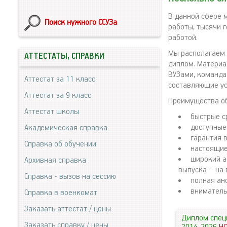
В данной сфере 
Поиск нужного ССУЗа
работы, тысячи 
работой.
Мы располагаем 
АТТЕСТАТЫ, СПРАВКИ
диплом. Материа
ВУЗами, команда
Аттестат за 11 класс
составляющие ус
Аттестат за 9 класс
Преимущества о
Аттестат школы
быстрые с
доступные
Академическая справка
гарантия 
Справка об обучении
настоящие
широкий а
Архивная справка
выпуска – на 
Справка - вызов на сессию
полная ан
вниматель
Справка в военкомат
Заказать аттестат / цены
Диплом спец
Заказать справку / цены