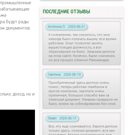
е промышленные
брабатывающие
ПОСЛЕДНИЕ ОТЗЫВЫ
кже
ера будут рады
Ангелина П.
|
2026-06-21
ом документов.
К сожалению, так случилось, что мне
некогда было получать вышку: все время
работала. Опыт позволял занять
вышестоящую должность, а вот
образования не было. Заказала диплом
на этом сайте. Конечно, были сомнения,
но все прошло отлично! Рекомендую.
Светлана
|
2026-06-19
Приобретенный здесь диплом очень
помог, теперь работаю главбухом в
крутой компании, зарплата очень
лько доход, но и
приличная, большое спасибо вам за
отличный документ. Никаких придирок не
было, взяли на собеседовании без слов.
Павел
|
2026-06-17
Все, кто еще сомневается, берите диплом
только здесь: получил документ, все как
положено. Бланки оригинальные, все