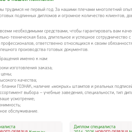
мы трудимся не первый год. За нашими плечами многолетний опы
готовых подлинных дипломов и огромное количество клиентов, д
всеми необходимыми средствами, чтобы гарантировать вам кач
льно-техническая база, длительное и успешное сотрудничество 
 профессионалов, ответственно относящихся к своим обязанност
пешного производства готовых документов.
бращения именно к нам:
роки изготовления заказа;
 цены;
высокого качества;
 бланки ГОЗНАК, наличие «мокрых» штампов и реальных подписей
ссортимент выбора – учебные заведения, специальности, тип дип
ваше усмотрение;
онимность;
ное обслуживание.
иалиста
Диплом специалиста