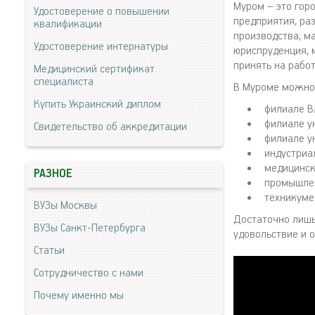
Муром – это гор
Удостоверение о повышении
предприятия, ра
квалификации
производства, м
Удостоверение интернатуры
юриспруденция, м
принять на рабо
Медицинский сертификат
специалиста
В Муроме можно 
Купить Украинский диплом
филиале В
филиале у
Свидетельство об аккредитации
филиале у
индустриа
медицинск
РАЗНОЕ
промышлен
техникуме
ВУЗы Москвы
Достаточно лишь
ВУЗы Санкт-Петербурга
удовольствие и 
Статьи
Сотрудничество с нами
Почему именно мы