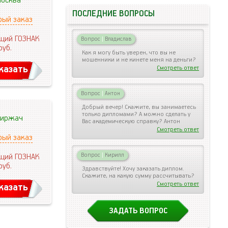
осква
ПОСЛЕДНИЕ ВОПРОСЫ
рый заказ
щий ГОЗНАК
Вопрос
|
Владислав
руб.
Как я могу быть уверен, что вы не
мошенники и не кинете меня на деньги?
казать
Смотреть ответ
Вопрос
|
Антон
Добрый вечер! Скажите, вы занимаетесь
только дипломами? А можно сделать у
иржач
Вас академическую справку? Антон
Смотреть ответ
рый заказ
Вопрос
|
Кирилл
щий ГОЗНАК
руб.
Здравствуйте! Хочу заказать диплом.
Скажите, на какую сумму рассчитывать?
Смотреть ответ
казать
ЗАДАТЬ ВОПРОС