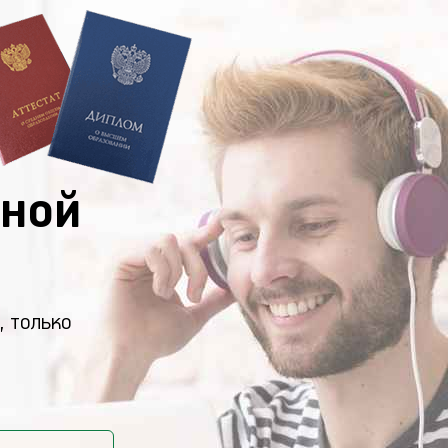
ной
, только