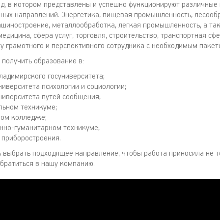
од, в котором представлены и успешно функционируют различны
зных направлений. Энергетика, пищевая промышленность, лесоо
ашиностроение, металлообработка, легкая промышленность, а та
едицина, сфера услуг, торговля, строительство, транспортная сф
ту грамотного и перспективного сотрудника с необходимым пакет
получить образование в:
ладимирского госуниверситета;
ниверситета психологии и социологии;
ниверситета путей сообщения;
льном техникуме;
ом колледже;
но-гуманитарном техникуме;
 приборостроения.
 выбрать подходящее направление, чтобы работа приносила не то
обратиться в нашу компанию.