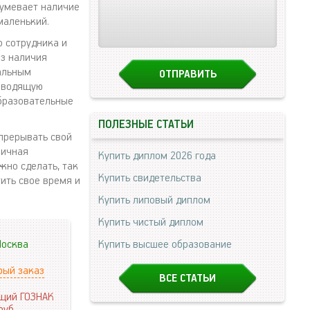
зумевает наличие
маленький.
о сотрудника и
ез наличия
мальным
ководящую
образовательные
ПОЛЕЗНЫЕ СТАТЬИ
 прерывать свой
личная
Купить диплом 2026 года
жно сделать, так
Купить свидетельства
ить свое время и
Купить липовый диплом
Купить чистый диплом
осква
Купить высшее образование
рый заказ
ВСЕ СТАТЬИ
щий ГОЗНАК
руб.