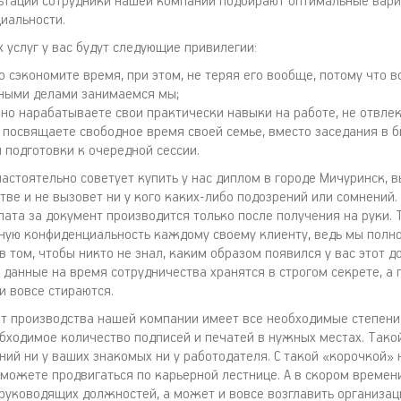
ьтации сотрудники нашей компании подбирают оптимальные вари
иальности.
 услуг у вас будут следующие привилегии:
о сэкономите время, при этом, не теряя его вообще, потому что 
ными делами занимаемся мы;
но нарабатываете свои практически навыки на работе, не отвлек
 посвящаете свободное время своей семье, вместо заседания в б
 подготовки к очередной сессии.
астоятельно советует купить у нас диплом в городе Мичуринск, 
тве и не вызовет ни у кого каких-либо подозрений или сомнений.
плата за документ производится только после получения на руки.
ную конфиденциальность каждому своему клиенту, ведь мы полн
 том, чтобы никто не знал, каким образом появился у вас этот д
 данные на время сотрудничества хранятся в строгом секрете, а 
и вовсе стираются.
 производства нашей компании имеет все необходимые степени
бходимое количество подписей и печатей в нужных местах. Тако
ний ни у ваших знакомых ни у работодателя. С такой «корочкой» 
сможете продвигаться по карьерной лестнице. А в скором времен
 руководящих должностей, а может и вовсе возглавить организац