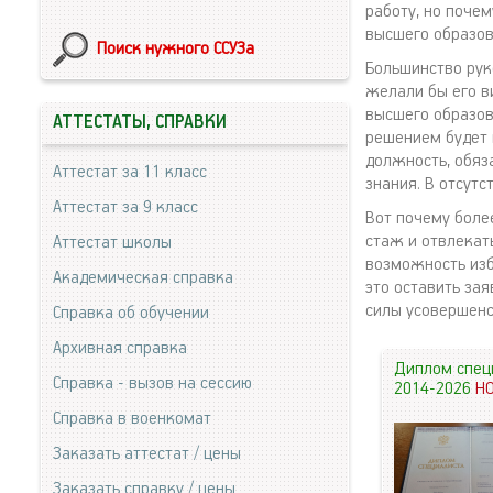
работу, но поче
высшего образов
Поиск нужного ССУЗа
Большинство рук
желали бы его в
высшего образов
АТТЕСТАТЫ, СПРАВКИ
решением будет 
должность, обяз
Аттестат за 11 класс
знания. В отсутс
Аттестат за 9 класс
Вот почему боле
стаж и отвлекать
Аттестат школы
возможность изб
Академическая справка
это оставить за
силы усовершенс
Справка об обучении
Архивная справка
Диплом спец
Справка - вызов на сессию
2014-2026
Н
Справка в военкомат
Заказать аттестат / цены
Заказать справку / цены