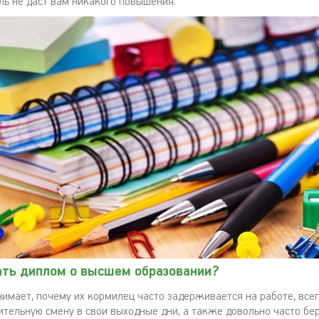
ль не даст вам никакого повышения.
ать диплом о высшем образовании?
нимает, почему их кормилец часто задерживается на работе, все
ительную смену в свои выходные дни, а также довольно часто бе