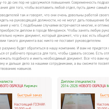
му-то до сих пор не удосужился повышения. Современность подра
ания для того, чтобы возглавить любой отдел, пусть даже самый 
оводителей так и говорят, что они очень довольны работой своег
идеть на руководящей должности, но не могут дать повышение б
ания у него. С подобными случаями встречаются многие, и опти
приобрести диплом в городе Мичуринск. Чтобы занять любую ру
ательно нужен документ, который докажет, что у вас есть обще
твии такого документа вас никто не поставит руководителем.
е разумно будет обратиться в нашу компанию. И вам не придется
ся от рабочего процесса для того, чтобы сдавать сессию. Есть от
ежать подобного и иметь необходимый документ. Все что вам ну
явку и дальше дело за нашими сотрудниками, а вы сможете посвят
твованию навыков.
иалиста
Диплом специалиста
ОВОГО ОБРАЗЦА
Киржач
2014-2026
НОВОГО ОБРАЗЦА
М
Быстрый заказ
Быст
Настоящий ГОЗНАК
Настоя
20.000
руб.
20.000