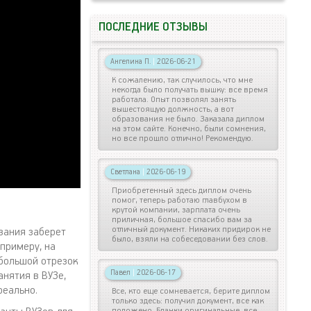
ПОСЛЕДНИЕ ОТЗЫВЫ
Ангелина П.
|
2026-06-21
К сожалению, так случилось, что мне
некогда было получать вышку: все время
работала. Опыт позволял занять
вышестоящую должность, а вот
образования не было. Заказала диплом
на этом сайте. Конечно, были сомнения,
но все прошло отлично! Рекомендую.
Светлана
|
2026-06-19
Приобретенный здесь диплом очень
помог, теперь работаю главбухом в
крутой компании, зарплата очень
приличная, большое спасибо вам за
отличный документ. Никаких придирок не
вания заберет
было, взяли на собеседовании без слов.
примеру, на
 большой отрезок
Павел
|
2026-06-17
анятия в ВУЗе,
реально.
Все, кто еще сомневается, берите диплом
только здесь: получил документ, все как
положено. Бланки оригинальные, все