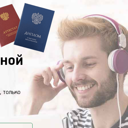
ной
, только