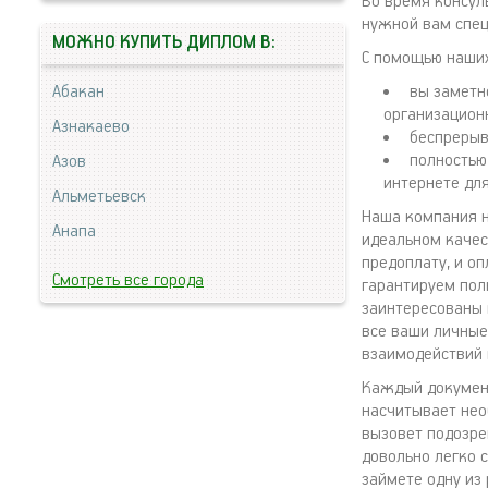
Во время консул
нужной вам спец
МОЖНО КУПИТЬ ДИПЛОМ В:
С помощью наших
Абакан
вы заметн
организацион
Азнакаево
беспрерыв
полностью
Азов
интернете для
Альметьевск
Наша компания н
Анапа
идеальном качес
предоплату, и о
Смотреть все города
гарантируем пол
заинтересованы в
все ваши личные
взаимодействий 
Каждый документ
насчитывает нео
вызовет подозре
довольно легко 
займете одну из