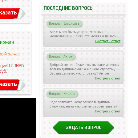
ПОСЛЕДНИЕ ВОПРОСЫ
казать
Вопрос
|
Владислав
Как я могу быть уверен, что вы не
мошенники и не кинете меня на деньги?
Смотреть ответ
иржач
рый заказ
Вопрос
|
Антон
Добрый вечер! Скажите, вы занимаетесь
щий ГОЗНАК
только дипломами? А можно сделать у
руб.
Вас академическую справку? Антон
Смотреть ответ
казать
Вопрос
|
Кирилл
Здравствуйте! Хочу заказать диплом.
Скажите, на какую сумму рассчитывать?
Смотреть ответ
ЗАДАТЬ ВОПРОС