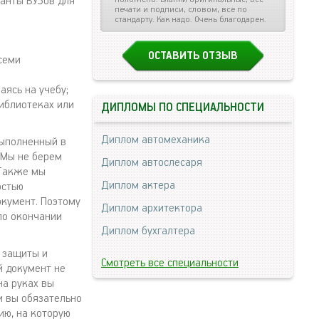
анты ВУЗов для
печати и подписи, словом, все по
стандарту. Как надо. Очень благодарен.
ОСТАВИТЬ ОТЗЫВ
всеми
аясь на учебу;
иблиотеках или
ДИПЛОМЫ ПО СПЕЦИАЛЬНОСТИ
Диплом автомеханика
выполненный в
 Мы не берем
Диплом автослесаря
 Также мы
Диплом актера
остью
окумент. Поэтому
Диплом архитектора
по окончании
Диплом бухгалтера
 защиты и
Смотреть все специальности
й документ не
на руках вы
и вы обязательно
ию, на которую