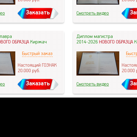
Заказать
За
део
Смотреть видео
лавра
Диплом магистра
ОВОГО ОБРАЗЦА
Киржач
2014-2026
НОВОГО ОБРАЗЦА
К
Быстрый заказ
Быст
Настоящий ГОЗНАК
Настоя
20.000
руб.
20.000
Заказать
За
део
Смотреть видео