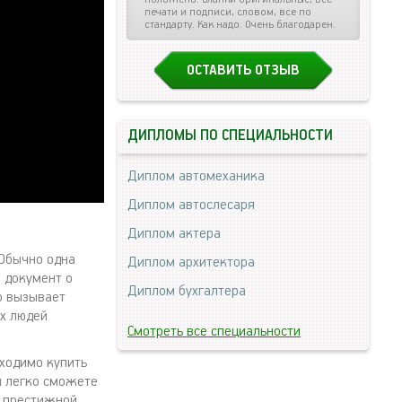
печати и подписи, словом, все по
стандарту. Как надо. Очень благодарен.
ОСТАВИТЬ ОТЗЫВ
ДИПЛОМЫ ПО СПЕЦИАЛЬНОСТИ
Диплом автомеханика
Диплом автослесаря
Диплом актера
 Обычно одна
Диплом архитектора
 документ о
Диплом бухгалтера
о вызывает
их людей
Смотреть все специальности
бходимо купить
ы легко сможете
ь престижной