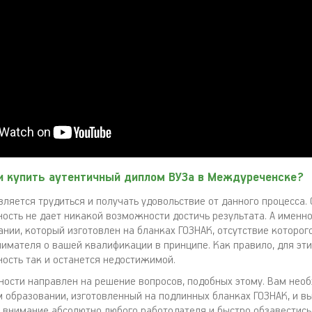
и купить аутентичный диплом ВУЗа в Междуреченске?
вляется трудиться и получать удовольствие от данного процесса.
ость не дает никакой возможности достичь результата. А именно
нии, который изготовлен на бланках ГОЗНАК, отсутствие которог
нимателя о вашей квалификации в принципе. Как правило, для эт
сть так и останется недостижимой.
ности направлен на решение вопросов, подобных этому. Вам нео
 образовании, изготовленный на подлинных бланках ГОЗНАК, и в
я внимание абсолютно любого работодателя и быстро обзавестис