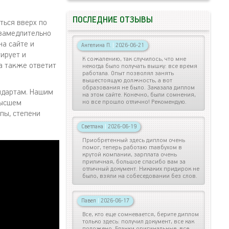
ПОСЛЕДНИЕ ОТЗЫВЫ
ться вверх по
езамедлительно
на сайте и
Ангелина П.
|
2026-06-21
ирует и
К сожалению, так случилось, что мне
а также ответит
некогда было получать вышку: все время
работала. Опыт позволял занять
вышестоящую должность, а вот
образования не было. Заказала диплом
ндартам. Нашим
на этом сайте. Конечно, были сомнения,
высшем
но все прошло отлично! Рекомендую.
пы, степени
Светлана
|
2026-06-19
Приобретенный здесь диплом очень
помог, теперь работаю главбухом в
крутой компании, зарплата очень
приличная, большое спасибо вам за
отличный документ. Никаких придирок не
было, взяли на собеседовании без слов.
Павел
|
2026-06-17
Все, кто еще сомневается, берите диплом
только здесь: получил документ, все как
положено. Бланки оригинальные, все