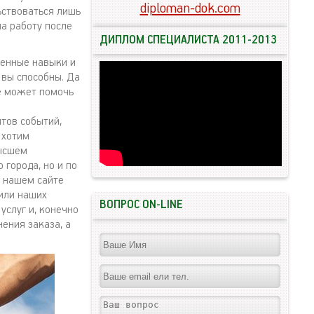
diploman-dok.com
ьствоваться лишь
а работу после
ДИПЛОМ СПЕЦИАЛИСТА 2011-2013
ченные навыки и
 вы способны. Да
не может помочь
тов событий,
 хотим
высшем
 города, но и по
а нашем сайте
дили наших
ВОПРОС ON-LINE
услуг и, конечно
ения заказа, а