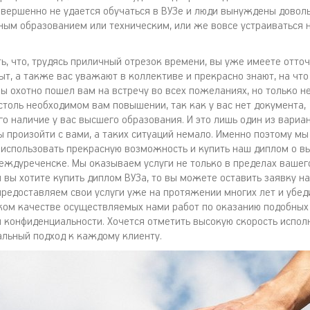
овершенно не удается обучаться в ВУЗе и люди вынуждены довол
ным образованием или техническим, или же вовсе устраиваться н
ть, что, трудясь приличный отрезок времени, вы уже имеете отто
ыт, а также вас уважают в коллективе и прекрасно знают, на что
бы охотно пошел вам на встречу во всех пожеланиях, но только 
столь необходимом вам повышении, так как у вас нет документа,
 наличие у вас высшего образования. И это лишь один из вариан
ы произойти с вами, а таких ситуаций немало. Именно поэтому мы
использовать прекрасную возможность и купить наш диплом о 
еждуреченске. Мы оказываем услуги не только в пределах вашего
и вы хотите купить диплом ВУЗа, то вы можете оставить заявку н
предоставляем свои услуги уже на протяжении многих лет и убе
ком качестве осуществляемых нами работ по оказанию подобных 
и конфиденциальности. Хочется отметить высокую скорость исполн
льный подход к каждому клиенту.