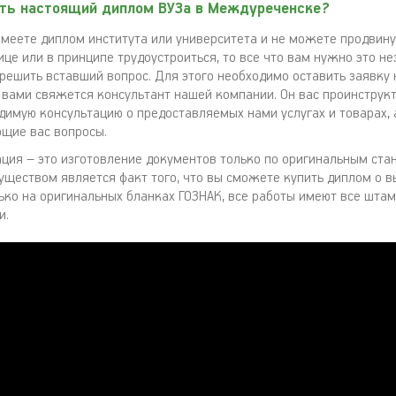
ить настоящий диплом ВУЗа в Междуреченске?
имеете диплом института или университета и не можете продвину
ице или в принципе трудоустроиться, то все что вам нужно это н
 решить вставший вопрос. Для этого необходимо оставить заявку 
с вами свяжется консультант нашей компании. Он вас проинструкт
димую консультацию о предоставляемых нами услугах и товарах, 
ющие вас вопросы.
ция – это изготовление документов только по оригинальным ста
ществом является факт того, что вы сможете купить диплом о 
ько на оригинальных бланках ГОЗНАК, все работы имеют все штам
и.