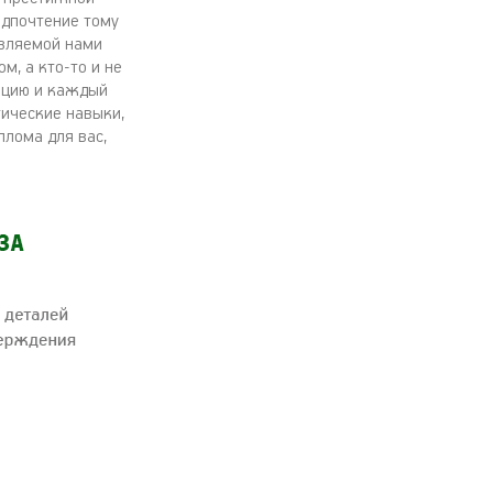
едпочтение тому
авляемой нами
м, а кто-то и не
уацию и каждый
тические навыки,
плома для вас,