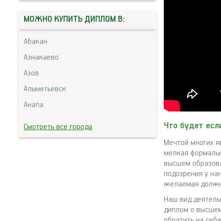
МОЖНО КУПИТЬ ДИПЛОМ В:
Абакан
Азнакаево
Азов
Альметьевск
Анапа
Что будет есл
Смотреть все города
Мечтой многих я
мелкая формальн
высшем образова
подозрения у на
желаемая должно
Наш вид деятель
диплом о высшем
обратить на себ