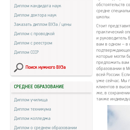
обстоятельств с
Диплом кандидата наук
средне специаль
Диплом доктора наук
школы.
Заказать диплом ВУЗа / цены
Стоит представи
практический оп
Диплом с проводкой
и руководитель 
Диплом с реестром
вам в одном – в 
подтверждающего
Диплом СССР
которые могли б
предложить вам 
Поиск нужного ВУЗа
образовании в М
всей России. Есл
уже сейчас. Мы 
СРЕДНЕЕ ОБРАЗОВАНИЕ
клиентов в высо
же, в сохранени
также индивидуа
Диплом училища
Диплом техникума
Диплом колледжа
Диплом о среднем образовании