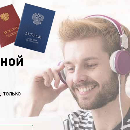
ной
, только