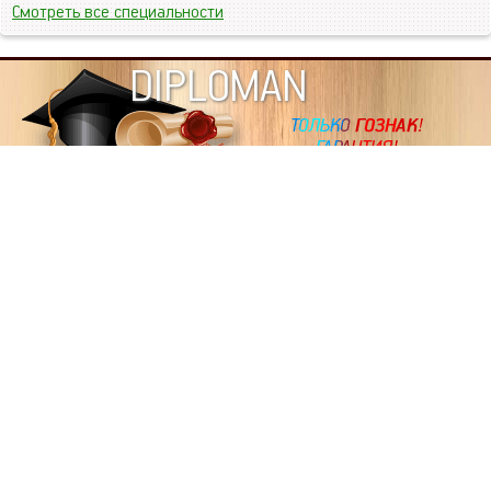
Смотреть все специальности
DIPLOMAN
ИНФОРМАЦИЯ
Копировать статьи, строго ЗАПРЕЩЕНО. Наше авторство
подтверждено, как в Яндекс, так и в Google. Если будете
копировать посты с этого сайта, то Ваш сайт станет
дублем. Так что рано или поздно, но скорее рано,
Вашему ресурсу выпишут штрафные санкции поисковые
системы за то, что Вы у нас воруете тексты. Вас вскоре
выкинут из поиска и наступит темнота над Вашим
ресурсом. Очень надеемся, что этим текстом мы убедили
не воровать статьи на данном ресурсе, так как очень
надоело читать наши публикации на чужих сайтах.
ПОЛЬЗОВАТЕЛЬСКОЕ СОГЛАШЕНИЕ