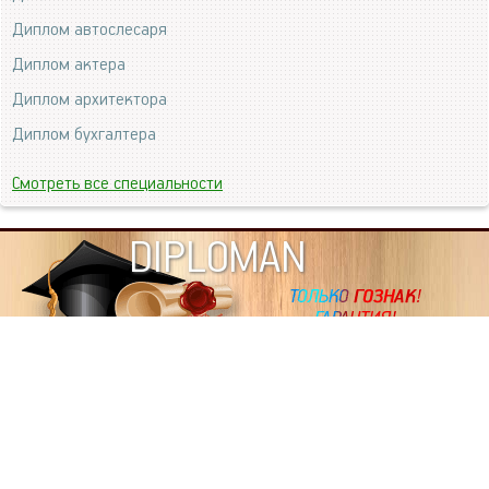
Диплом автослесаря
Диплом актера
Диплом архитектора
Диплом бухгалтера
Смотреть все специальности
DIPLOMAN
ИНФОРМАЦИЯ
Копировать статьи, строго ЗАПРЕЩЕНО. Наше авторство
подтверждено, как в Яндекс, так и в Google. Если будете
копировать посты с этого сайта, то Ваш сайт станет
дублем. Так что рано или поздно, но скорее рано,
Вашему ресурсу выпишут штрафные санкции поисковые