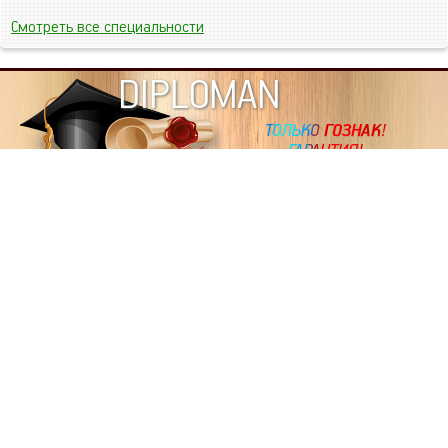
Смотреть все специальности
DIPLOMAN
ИНФОРМАЦИЯ
Копировать статьи, строго ЗАПРЕЩЕНО. Наше авторство
подтверждено, как в Яндекс, так и в Google. Если будете
копировать посты с этого сайта, то Ваш сайт станет
дублем. Так что рано или поздно, но скорее рано,
Вашему ресурсу выпишут штрафные санкции поисковые
системы за то, что Вы у нас воруете тексты. Вас вскоре
выкинут из поиска и наступит темнота над Вашим
ресурсом. Очень надеемся, что этим текстом мы убедили
не воровать статьи на данном ресурсе, так как очень
надоело читать наши публикации на чужих сайтах.
ПОЛЬЗОВАТЕЛЬСКОЕ СОГЛАШЕНИЕ