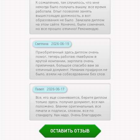
К сожалению, так случилось, что мне
некогда было получать вышку: все время
работала. Опыт позволял занять
вышестоящую должность, а вот
образования не было. Заказала диплом
на этом сайте. Конечно, были сомнения,
но все прошло отлично! Рекомендую.
Светлана
|
2026-06-19
Приобретенный здесь диплом очень
помог, теперь работаю главбухом в
крутой компании, зарплата очень
приличная, большое спасибо вам за
отличный документ. Никаких придирок не
было, взяли на собеседовании без слов.
Павел
|
2026-06-17
Все, кто еще сомневается, берите диплом
только здесь: получил документ, все как
положено. Бланки оригинальные, все
печати и подписи, словом, все по
стандарту. Как надо. Очень благодарен.
ОСТАВИТЬ ОТЗЫВ