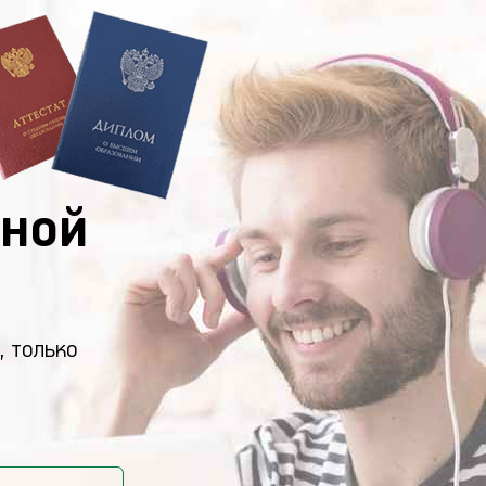
ной
, только