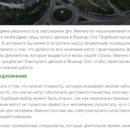
дима уверенность в завтрашнем дне. Именно ее наша компания и
его необходимо лишь купить диплом в Йошкар-Ола. Подобная проц
. В интернете Вы можете встретить массу объявлений, посвящен
омнить о том, что далеко не все компании могут гарантировать 
ва документов, которые выдаются в вузах нашей страны. Именно 
 предлагает Вам купить диплом в Йошкар-Оле, чтобы гарантиров
стижной работы.
едложение
вать о том, что низкая стоимость, которую указывают многие неб
а то, что они не могут обеспечить достойного качества, поэтому
 Подобный выбор может быть опасен, так как низкокачественные
нии могут не только не привести к желаемому результату, но и 
ем для человека. Именно поэтому мы советуем купить качествен
нашей компании.
только проверенные специалисты, которые длительное время зан