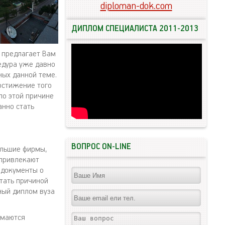
diploman-dok.com
ДИПЛОМ СПЕЦИАЛИСТА 2011-2013
 предлагает Вам
едура уже давно
ных данной теме.
достижение того
по этой причине
анно стать
ВОПРОС ON-LINE
ольшие фирмы,
 привлекают
 документы о
стать причиной
ный диплом вуза
имаются