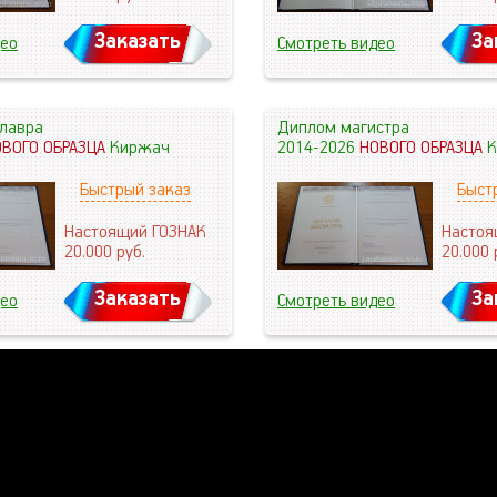
Заказать
За
део
Смотреть видео
лавра
Диплом магистра
ОВОГО ОБРАЗЦА
Киржач
2014-2026
НОВОГО ОБРАЗЦА
К
Быстрый заказ
Быст
Настоящий ГОЗНАК
Настоя
20.000
руб.
20.000
Заказать
За
део
Смотреть видео