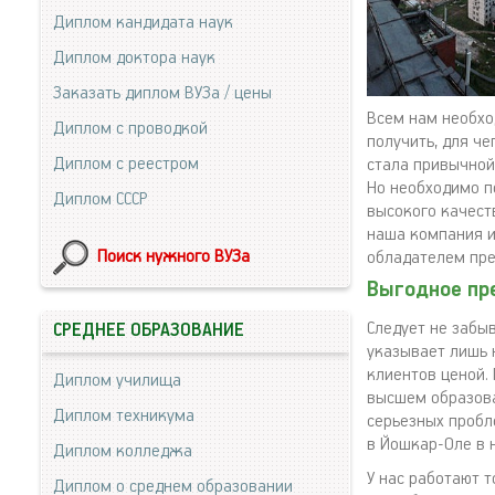
Диплом кандидата наук
Диплом доктора наук
Заказать диплом ВУЗа / цены
Всем нам необхо
Диплом с проводкой
получить, для ч
Диплом с реестром
стала привычной
Но необходимо п
Диплом СССР
высокого качест
наша компания и
Поиск нужного ВУЗа
обладателем пре
Выгодное пр
Следует не забы
СРЕДНЕЕ ОБРАЗОВАНИЕ
указывает лишь н
клиентов ценой.
Диплом училища
высшем образова
Диплом техникума
серьезных пробл
в Йошкар-Оле в 
Диплом колледжа
У нас работают 
Диплом о среднем образовании