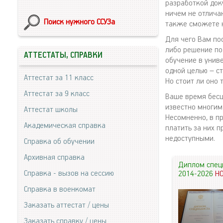
разработкой док
ничем не отлича
Поиск нужного ССУЗа
также сможете н
Для чего Вам пос
либо решение по 
АТТЕСТАТЫ, СПРАВКИ
обучение в унив
одной целью – с
Аттестат за 11 класс
Но стоит ли оно 
Аттестат за 9 класс
Ваше время бесце
известно многим
Аттестат школы
Несомненно, в п
Академическая справка
платить за них 
недоступными.
Справка об обучении
Архивная справка
Диплом спец
Справка - вызов на сессию
2014-2026
Н
Справка в военкомат
Заказать аттестат / цены
Заказать справку / цены