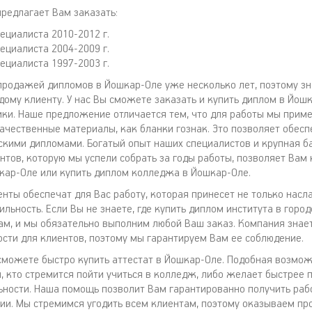
редлагает Вам заказать:
ециалиста 2010-2012 г.
ециалиста 2004-2009 г.
ециалиста 1997-2003 г.
родажей дипломов в Йошкар-Оле уже несколько лет, поэтому зн
ому клиенту. У нас Вы сможете заказать и купить диплом в Йошк
ики. Наше предложение отличается тем, что для работы мы прим
ачественные материалы, как бланки гознак. Это позволяет обес
вскими дипломами. Богатый опыт наших специалистов и крупная б
нтов, которую мы успели собрать за годы работы, позволяет Вам
кар-Оле или купить диплом колледжа в Йошкар-Оле.
нты обеспечат для Вас работу, которая принесет не только насл
льность. Если Вы не знаете, где купить диплом института в горо
ам, и мы обязательно выполним любой Ваш заказ. Компания знае
сти для клиентов, поэтому мы гарантируем Вам ее соблюдение.
сможете быстро купить аттестат в Йошкар-Оле. Подобная возмо
, кто стремится пойти учиться в колледж, либо желает быстрее п
ьности. Наша помощь позволит Вам гарантированно получить рабо
ии. Мы стремимся угодить всем клиентам, поэтому оказываем п