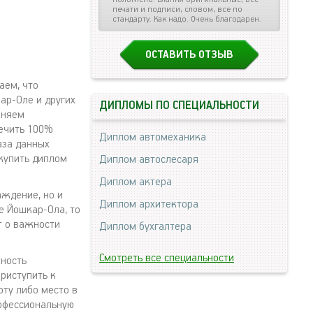
печати и подписи, словом, все по
стандарту. Как надо. Очень благодарен.
ОСТАВИТЬ ОТЗЫВ
аем, что
ар-Оле и других
ДИПЛОМЫ ПО СПЕЦИАЛЬНОСТИ
еняем
печить 100%
Диплом автомеханика
аза данных
 купить диплом
Диплом автослесаря
Диплом актера
аждение, но и
Диплом архитектора
де Йошкар-Ола, то
т о важности
Диплом бухгалтера
Смотреть все специальности
жность
риступить к
ту либо место в
рофессиональную