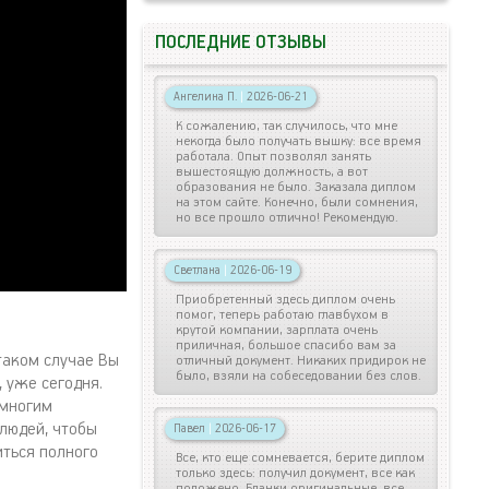
ПОСЛЕДНИЕ ОТЗЫВЫ
Ангелина П.
|
2026-06-21
К сожалению, так случилось, что мне
некогда было получать вышку: все время
работала. Опыт позволял занять
вышестоящую должность, а вот
образования не было. Заказала диплом
на этом сайте. Конечно, были сомнения,
но все прошло отлично! Рекомендую.
Светлана
|
2026-06-19
Приобретенный здесь диплом очень
помог, теперь работаю главбухом в
крутой компании, зарплата очень
приличная, большое спасибо вам за
таком случае Вы
отличный документ. Никаких придирок не
было, взяли на собеседовании без слов.
 уже сегодня.
 многим
людей, чтобы
Павел
|
2026-06-17
иться полного
Все, кто еще сомневается, берите диплом
только здесь: получил документ, все как
положено. Бланки оригинальные, все