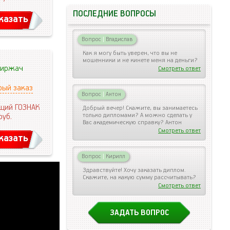
ПОСЛЕДНИЕ ВОПРОСЫ
казать
Вопрос
|
Владислав
Как я могу быть уверен, что вы не
мошенники и не кинете меня на деньги?
иржач
Смотреть ответ
рый заказ
Вопрос
|
Антон
щий ГОЗНАК
Добрый вечер! Скажите, вы занимаетесь
только дипломами? А можно сделать у
руб.
Вас академическую справку? Антон
Смотреть ответ
казать
Вопрос
|
Кирилл
Здравствуйте! Хочу заказать диплом.
Скажите, на какую сумму рассчитывать?
Смотреть ответ
ЗАДАТЬ ВОПРОС