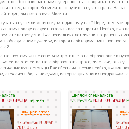
ументов. Это позволяет нам с уверенностью говорить о том, что 
ются от тех, которые Вы можете получить в вузах страны. На наш
айти диплом любого вуза Москвы.
тупать в вуз, если можно купить диплом у нас? Перед тем, как п
данному поводу следует взвесить все за и против. Необходимо п
ерситете потребует от Вас нескольких лет жизни, потраченных и
тать обладателем бумажки, которая необходима лишь при поступл
того?
нно, поэтому мы не советуем тратить его на образование в вузах
, качество отечественного образования продолжает желать лучш
рестижных вузах столицы Вас обеспечат всеми необходимыми поз
придется очень большие суммы, которые для многих продолжают о
иалиста
Диплом специалиста
ОВОГО ОБРАЗЦА
Киржач
2014-2026
НОВОГО ОБРАЗЦА
М
Быстрый заказ
Быст
Настоящий ГОЗНАК
Настоя
20.000
руб.
20.000