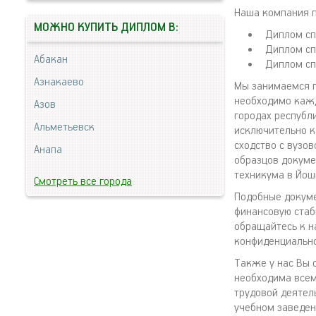
Наша компания п
МОЖНО КУПИТЬ ДИПЛОМ В:
Диплом сп
Диплом сп
Абакан
Диплом сп
Азнакаево
Мы занимаемся п
необходимо кажд
Азов
городах республ
Альметьевск
исключительно к
сходство с вузо
Анапа
образцов докуме
техникума в Йош
Смотреть все города
Подобные докуме
финансовую стаби
обращайтесь к н
конфиденциально
Также у нас Вы 
необходима всем
трудовой деятел
учебном заведен