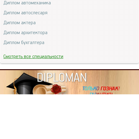
Диплом автомеханика
Диплом автослесаря
Диплом актера
Диплом архитектора
Диплом бухгалтера
Смотреть все специальности
DIPLOMAN
ИНФОРМАЦИЯ
Копировать статьи, строго ЗАПРЕЩЕНО. Наше авторство
подтверждено, как в Яндекс, так и в Google. Если будете
копировать посты с этого сайта, то Ваш сайт станет
дублем. Так что рано или поздно, но скорее рано,