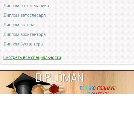
Диплом автомеханика
Диплом автослесаря
Диплом актера
Диплом архитектора
Диплом бухгалтера
Смотреть все специальности
DIPLOMAN
ИНФОРМАЦИЯ
Копировать статьи, строго ЗАПРЕЩЕНО. Наше авторство
подтверждено, как в Яндекс, так и в Google. Если будете
копировать посты с этого сайта, то Ваш сайт станет
дублем. Так что рано или поздно, но скорее рано,