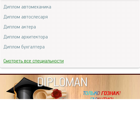
Диплом автомеханика
Диплом автослесаря
Диплом актера
Диплом архитектора
Диплом бухгалтера
Смотреть все специальности
DIPLOMAN
ИНФОРМАЦИЯ
Копировать статьи, строго ЗАПРЕЩЕНО. Наше авторство
подтверждено, как в Яндекс, так и в Google. Если будете
копировать посты с этого сайта, то Ваш сайт станет
дублем. Так что рано или поздно, но скорее рано,