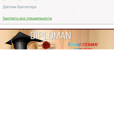
Диплом бухгалтера
Смотреть все специальности
DIPLOMAN
ИНФОРМАЦИЯ
Копировать статьи, строго ЗАПРЕЩЕНО. Наше авторство
подтверждено, как в Яндекс, так и в Google. Если будете
копировать посты с этого сайта, то Ваш сайт станет
дублем. Так что рано или поздно, но скорее рано,
Вашему ресурсу выпишут штрафные санкции поисковые
системы за то, что Вы у нас воруете тексты. Вас вскоре
выкинут из поиска и наступит темнота над Вашим
ресурсом. Очень надеемся, что этим текстом мы убедили
не воровать статьи на данном ресурсе, так как очень