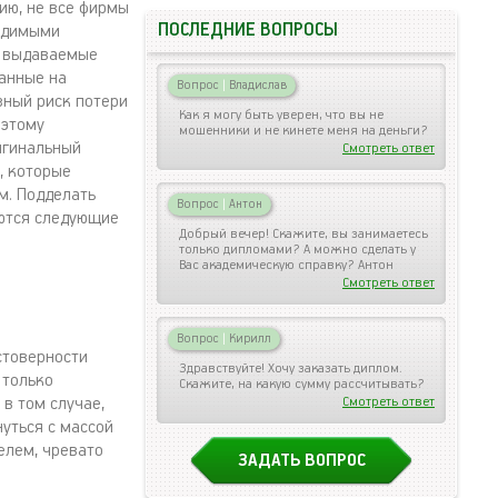
ию, не все фирмы
ПОСЛЕДНИЕ ВОПРОСЫ
ходимыми
, выдаваемые
анные на
Вопрос
|
Владислав
зный риск потери
Как я могу быть уверен, что вы не
оэтому
мошенники и не кинете меня на деньги?
игинальный
Смотреть ответ
, которые
м. Подделать
Вопрос
|
Антон
уются следующие
Добрый вечер! Скажите, вы занимаетесь
только дипломами? А можно сделать у
Вас академическую справку? Антон
Смотреть ответ
Вопрос
|
Кирилл
стоверности
Здравствуйте! Хочу заказать диплом.
 только
Скажите, на какую сумму рассчитывать?
в том случае,
Смотреть ответ
нуться с массой
елем, чревато
ЗАДАТЬ ВОПРОС