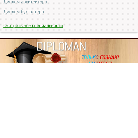
Диплом архитектора
Диплом бухгалтера
Смотреть все специальности
DIPLOMAN
ИНФОРМАЦИЯ
Копировать статьи, строго ЗАПРЕЩЕНО. Наше авторство
подтверждено, как в Яндекс, так и в Google. Если будете
копировать посты с этого сайта, то Ваш сайт станет
дублем. Так что рано или поздно, но скорее рано,
Вашему ресурсу выпишут штрафные санкции поисковые
системы за то, что Вы у нас воруете тексты. Вас вскоре
выкинут из поиска и наступит темнота над Вашим
ресурсом. Очень надеемся, что этим текстом мы убедили
не воровать статьи на данном ресурсе, так как очень