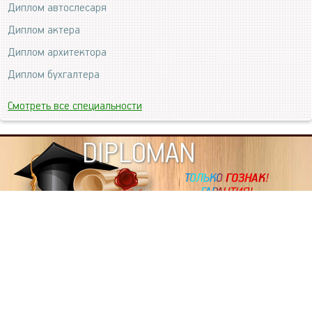
Диплом автослесаря
Диплом актера
Диплом архитектора
Диплом бухгалтера
Смотреть все специальности
DIPLOMAN
ИНФОРМАЦИЯ
Копировать статьи, строго ЗАПРЕЩЕНО. Наше авторство
подтверждено, как в Яндекс, так и в Google. Если будете
копировать посты с этого сайта, то Ваш сайт станет
дублем. Так что рано или поздно, но скорее рано,
Вашему ресурсу выпишут штрафные санкции поисковые