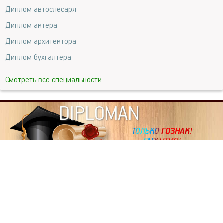
Диплом автослесаря
Диплом актера
Диплом архитектора
Диплом бухгалтера
Смотреть все специальности
DIPLOMAN
ИНФОРМАЦИЯ
Копировать статьи, строго ЗАПРЕЩЕНО. Наше авторство
подтверждено, как в Яндекс, так и в Google. Если будете
копировать посты с этого сайта, то Ваш сайт станет
дублем. Так что рано или поздно, но скорее рано,
Вашему ресурсу выпишут штрафные санкции поисковые