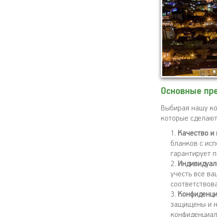
Основные пр
Выбирая нашу ко
которые сделают
Качество и 
бланков с ис
гарантирует 
Индивидуал
учесть все в
соответствов
Конфиденци
защищены и н
конфиденциал