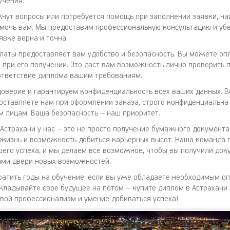
учения.
икнут вопросы или потребуется помощь при заполнении заявки, 
омочь вам. Мы предоставим профессиональную консультацию и убе
явке верна и точна.
латы предоставляет вам удобство и безопасность. Вы можете оп
 при его получении. Это даст вам возможность лично проверить 
ответствие диплома вашим требованиям.
оверие и гарантируем конфиденциальность всех ваших данных. В
оставляете нам при оформлении заказа, строго конфиденциальна 
м лицам. Ваша безопасность – наш приоритет.
Астрахани у нас – это не просто получение бумажного документа
жизнь и возможность добиться карьерных высот. Наша команда 
шего успеха, и мы делаем все возможное, чтобы вы получили док
ами двери новых возможностей.
ратить годы на обучение, если вы уже обладаете необходимым о
кладывайте свое будущее на потом – купите диплом в Астрахани 
вой профессионализм и умение добиваться успеха!