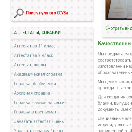
Поиск нужного ССУЗа
Смотреть ви
АТТЕСТАТЫ, СПРАВКИ
Качественны
Аттестат за 11 класс
Мы предлагаем в
Аттестат за 9 класс
соответствовать
Аттестат школы
изготовлении на
образовательны
Академическая справка
Мы ценим своих 
Справка об обучении
проходит быстро
Архивная справка
Для создания ор
Справка - вызов на сессию
бланки, выпущен
документы имеют
Справка в военкомат
Специальные эле
Заказать аттестат / цены
индивидуальные 
Заказать справку / цены
защищенной от ф