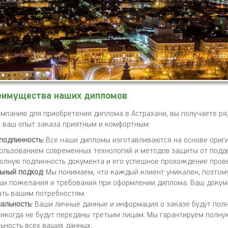
еимущества наших дипломов
мпанию для приобретения диплома в Астрахани, вы получаете ря
 ваш опыт заказа приятным и комфортным:
подлинность:
Все наши дипломы изготавливаются на основе ориг
пользованием современных технологий и методов защиты от подде
полную подлинность документа и его успешное прохождение пров
ьный подход:
Мы понимаем, что каждый клиент уникален, поэтом
аши пожелания и требования при оформлении диплома. Ваш докум
ать вашим потребностям.
альность:
Ваши личные данные и информация о заказе будут пол
икогда не будут переданы третьим лицам. Мы гарантируем полну
ьность всех ваших данных.