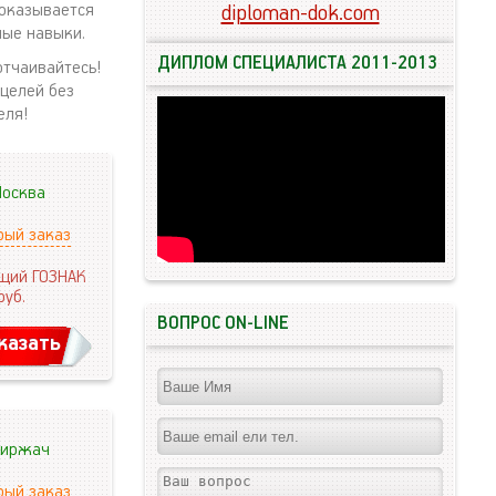
 оказывается
diploman-dok.com
ные навыки.
ДИПЛОМ СПЕЦИАЛИСТА 2011-2013
отчаивайтесь!
 целей без
еля!
осква
рый заказ
щий ГОЗНАК
руб.
ВОПРОС ON-LINE
казать
иржач
рый заказ