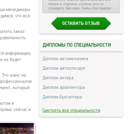
печати и подписи, словом, все по
стандарту. Как надо. Очень благодарен.
наши менеджеры
димся, что вся
ОСТАВИТЬ ОТЗЫВ
латить заказ
правильность
ДИПЛОМЫ ПО СПЕЦИАЛЬНОСТИ
ся информация,
Диплом автомеханика
и не будет
Диплом автослесаря
. Это шанс на
Диплом актера
профессионалов
Диплом архитектора
умент, который
Диплом бухгалтера
пытом и
прямо сейчас и
Смотреть все специальности