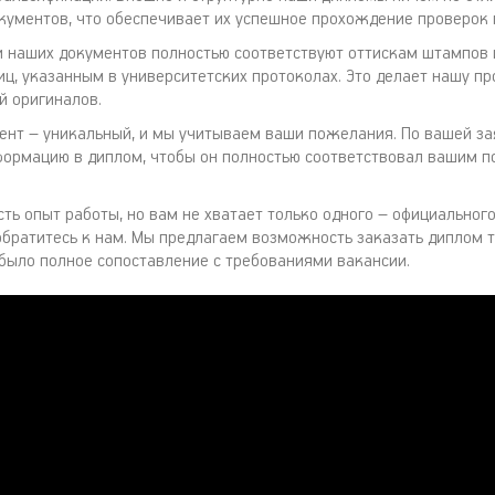
кументов, что обеспечивает их успешное прохождение проверок 
и наших документов полностью соответствуют оттискам штампов 
иц, указанным в университетских протоколах. Это делает нашу п
й оригиналов.
нт – уникальный, и мы учитываем ваши пожелания. По вашей з
ормацию в диплом, чтобы он полностью соответствовал вашим п
есть опыт работы, но вам не хватает только одного – официально
обратитесь к нам. Мы предлагаем возможность заказать диплом 
с было полное сопоставление с требованиями вакансии.