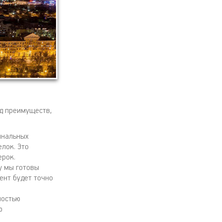
д преимуществ,
инальных
лок. Это
ерок.
у мы готовы
ент будет точно
ностью
ю