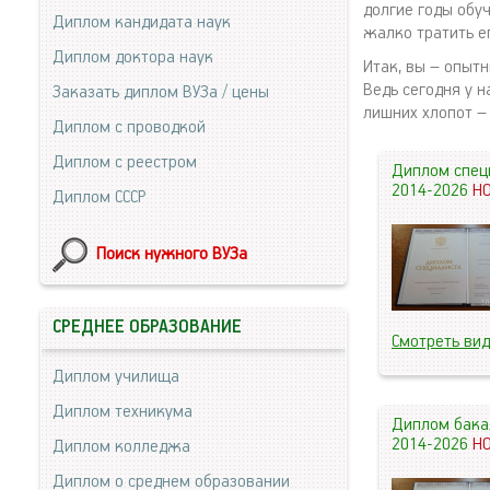
долгие годы обу
Диплом кандидата наук
жалко тратить ег
Диплом доктора наук
Итак, вы – опыт
Ведь сегодня у 
Заказать диплом ВУЗа / цены
лишних хлопот –
Диплом с проводкой
Диплом с реестром
Диплом спец
2014-2026
Н
Диплом СССР
Поиск нужного ВУЗа
СРЕДНЕЕ ОБРАЗОВАНИЕ
Смотреть ви
Диплом училища
Диплом техникума
Диплом бака
2014-2026
Н
Диплом колледжа
Диплом о среднем образовании