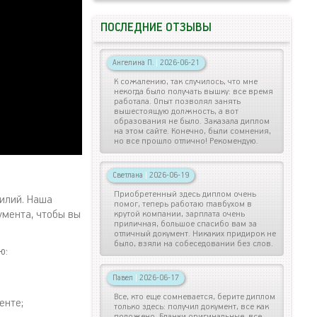
ПОСЛЕДНИЕ ОТЗЫВЫ
Ангелина П.
|
2026-06-21
К сожалению, так случилось, что мне
некогда было получать вышку: все время
работала. Опыт позволял занять
вышестоящую должность, а вот
образования не было. Заказала диплом
на этом сайте. Конечно, были сомнения,
но все прошло отлично! Рекомендую.
Светлана
|
2026-06-19
Приобретенный здесь диплом очень
силий. Наша
помог, теперь работаю главбухом в
умента, чтобы вы
крутой компании, зарплата очень
приличная, большое спасибо вам за
отличный документ. Никаких придирок не
было, взяли на собеседовании без слов.
ю:
Павел
|
2026-06-17
Все, кто еще сомневается, берите диплом
енте;
только здесь: получил документ, все как
положено. Бланки оригинальные, все