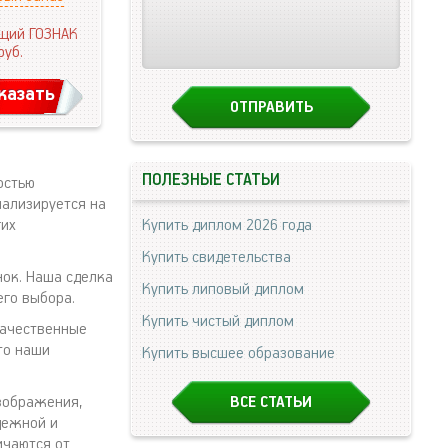
щий ГОЗНАК
руб.
казать
ПОЛЕЗНЫЕ СТАТЬИ
остью
иализируется на
гих
Купить диплом 2026 года
Купить свидетельства
нок. Наша сделка
Купить липовый диплом
его выбора.
Купить чистый диплом
качественные
то наши
Купить высшее образование
зображения,
ВСЕ СТАТЬИ
дежной и
ичаются от