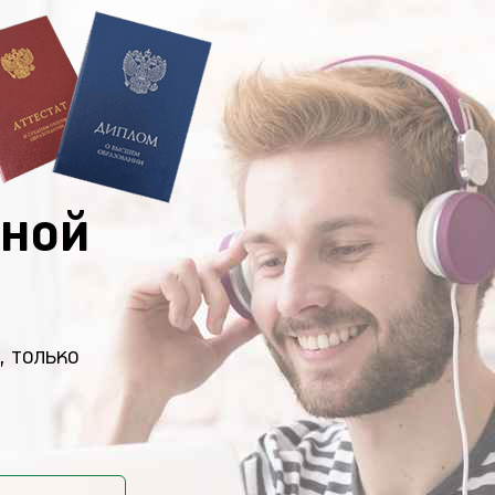
ной
, только