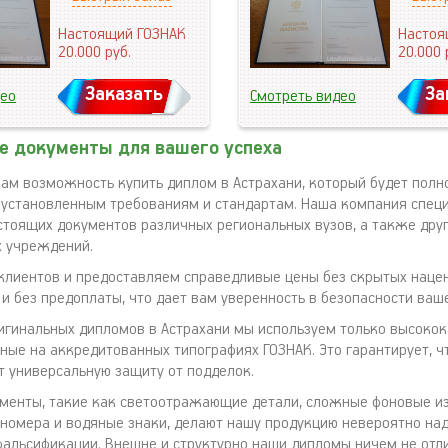
Настоящий ГОЗНАК
Настоя
20.000
руб.
20.000
Заказать
За
део
Смотреть видео
е документы для вашего успеха
ам возможность купить диплом в Астрахани, который будет полн
 установленным требованиям и стандартам. Наша компания спец
стоящих документов различных региональных вузов, а также дру
х учреждений.
клиентов и предоставляем справедливые цены без скрытых наце
 и без предоплаты, что дает вам уверенность в безопасности ваш
игинальных дипломов в Астрахани мы используем только высоко
ные на аккредитованных типографиях ГОЗНАК. Это гарантирует, ч
 универсальную защиту от подделок.
менты, такие как светоотражающие детали, сложные фоновые и
номера и водяные знаки, делают нашу продукцию невероятно на
альсификации. Внешне и структурно наши дипломы ничем не отл