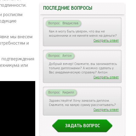
подлинности.
ПОСЛЕДНИЕ ВОПРОСЫ
и росписям
родукцию
Вопрос
|
Владислав
Как я могу быть уверен, что вы не
мошенники и не кинете меня на деньги?
аявке мы внесем
Смотреть ответ
отребностям и
Вопрос
|
Антон
го подтверждения
Добрый вечер! Скажите, вы занимаетесь
техникума или
только дипломами? А можно сделать у
Вас академическую справку? Антон
Смотреть ответ
Вопрос
|
Кирилл
Здравствуйте! Хочу заказать диплом.
Скажите, на какую сумму рассчитывать?
Смотреть ответ
ЗАДАТЬ ВОПРОС