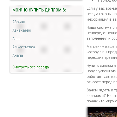
Период об
Если у вас возн
МОЖНО КУПИТЬ ДИПЛОМ В:
всегда готовы п
информация в за
Абакан
Наша система оп
Азнакаево
непосредственно
заполнения и со
Азов
Мы ценим ваше д
Альметьевск
которую вы пред
Анапа
передана третьи
Купить диплом в 
Смотреть все города
новую успешную 
работает для ва
откроет перед в
Зачем ждать и т
знаниями? Не от
покажите миру с