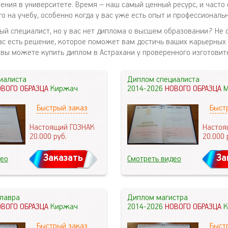
чения в университете. Время – наш самый ценный ресурс, и часто
о на учебу, особенно когда у вас уже есть опыт и профессиональ
ный специалист, но у вас нет диплома о высшем образовании? Не 
нас есть решение, которое поможет вам достичь ваших карьерных
 вы можете купить диплом в Астрахани у проверенного изготовит
иалиста
Диплом специалиста
ОВОГО ОБРАЗЦА
Киржач
2014-2026
НОВОГО ОБРАЗЦА
М
Быстрый заказ
Быст
Настоящий ГОЗНАК
Настоя
20.000
руб.
20.000
Заказать
За
део
Смотреть видео
лавра
Диплом магистра
ОВОГО ОБРАЗЦА
Киржач
2014-2026
НОВОГО ОБРАЗЦА
К
Быстрый заказ
Быст