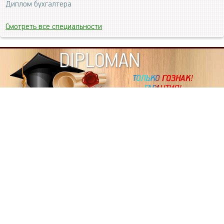
Диплом бухгалтера
Смотреть все специальности
DIPLOMAN
ИНФОРМАЦИЯ
Копировать статьи, строго ЗАПРЕЩЕНО. Наше авторство
подтверждено, как в Яндекс, так и в Google. Если будете
копировать посты с этого сайта, то Ваш сайт станет
дублем. Так что рано или поздно, но скорее рано,
Вашему ресурсу выпишут штрафные санкции поисковые
системы за то, что Вы у нас воруете тексты. Вас вскоре
выкинут из поиска и наступит темнота над Вашим
ресурсом. Очень надеемся, что этим текстом мы убедили
не воровать статьи на данном ресурсе, так как очень
надоело читать наши публикации на чужих сайтах.