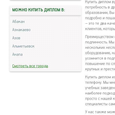
Купить диплом ву
потребность в др
МОЖНО КУПИТЬ ДИПЛОМ В:
образовании, Вы
подробно и поша
Абакан
– это те два ка
клиентов, котор
Азнакаево
Преимуществом с
Азов
подлинность. Мы
Альметьевск
нескольких несл
оборудованию, н
Анапа
усомнится в под
повышение по сл
Смотреть все города
крупных и прест
Купить диплом и
телефону. Мы мно
учебных заведен
наиболее подход
просто с нашей 
специалисты сам
У нас также мо