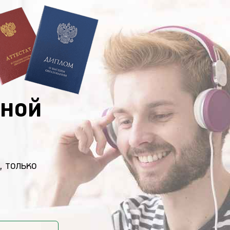
ной
, только