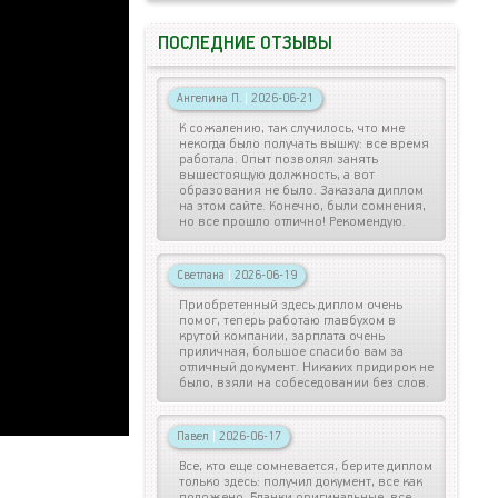
ПОСЛЕДНИЕ ОТЗЫВЫ
Ангелина П.
|
2026-06-21
К сожалению, так случилось, что мне
некогда было получать вышку: все время
работала. Опыт позволял занять
вышестоящую должность, а вот
образования не было. Заказала диплом
на этом сайте. Конечно, были сомнения,
но все прошло отлично! Рекомендую.
Светлана
|
2026-06-19
Приобретенный здесь диплом очень
помог, теперь работаю главбухом в
крутой компании, зарплата очень
приличная, большое спасибо вам за
отличный документ. Никаких придирок не
было, взяли на собеседовании без слов.
Павел
|
2026-06-17
Все, кто еще сомневается, берите диплом
только здесь: получил документ, все как
положено. Бланки оригинальные, все