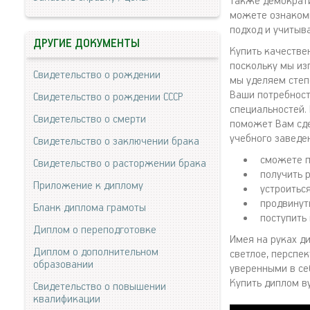
также демократи
можете ознакоми
подход и учитыв
ДРУГИЕ ДОКУМЕНТЫ
Купить качестве
поскольку мы из
Свидетельство о рождении
мы уделяем степ
Ваши потребност
Свидетельство о рождении СССР
специальностей.
Свидетельство о смерти
поможет Вам сде
учебного заведе
Свидетельство о заключении брака
сможете п
Свидетельство о расторжении брака
получить 
Приложение к диплому
устроитьс
продвинут
Бланк диплома грамоты
поступить 
Диплом о переподготовке
Имея на руках д
Диплом о дополнительном
светлое, перспе
образовании
уверенными в себ
Купить диплом в
Свидетельство о повышении
квалификации