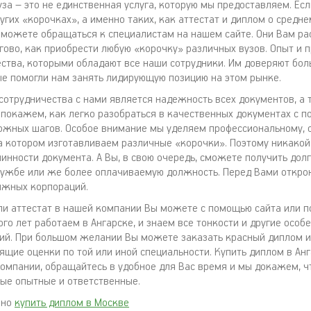
за – это не единственная услуга, которую мы предоставляем. Есл
угих «корочках», а именно таких, как аттестат и диплом о средн
 можете обращаться к специалистам на нашем сайте. Они Вам ра
гово, как приобрести любую «корочку» различных вузов. Опыт и 
чества, которыми обладают все наши сотрудники. Им доверяют бо
ые помогли нам занять лидирующую позицию на этом рынке.
отрудничества с нами является надежность всех документов, а 
 покажем, как легко разобраться в качественных документах с 
ожных шагов. Особое внимание мы уделяем профессиональному,
а котором изготавливаем различные «корочки». Поэтому никакой
линности документа. А Вы, в свою очередь, сможете получить до
ужбе или же более оплачиваемую должность. Перед Вами откро
ижных корпораций.
ли аттестат в нашей компании Вы можете с помощью сайта или п
го лет работаем в Ангарске, и знаем все тонкости и другие особ
ий. При большом желании Вы можете заказать красный диплом 
ящие оценки по той или иной специальности. Купить диплом в Анг
компании, обращайтесь в удобное для Вас время и мы докажем, ч
ые опытные и ответственные.
жно
купить диплом в Москве