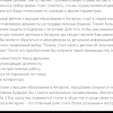
чными ценами. Они оставляют положительные отзывы на сайте, 
ться в любое время. Стоит отметить, что мы осуществляем инди
аем все Ваши пожелания по оценкам и другим параметрам.
нный диплом о высшем образовании в Ангарске стоит в нашей ко
готавливаем документы на государственных бланках. Также бол
еням защиты и подписям с печатями. Для того чтобы максимальн
и при покупке диплома в Ангарске, мы предоставляем Вам широк
 Вы можете обратиться к менеджерам за детальной информацией
лать правильный выбор. Почему стоит купить диплом об оконча
ния? После его приобретения Вы получите такие преимущества, к
охвастаться перед друзьями;
руководящую должность;
я на престижную работу;
ься по карьерной лестнице;
в аспирантуру.
иплом о высшем образовании в Ангарске, перед Вами откроются н
ктивное будущее. Вы станете материально независимыми, обеспе
е. У Вас сразу же поднимется статус в обществе и среди своих к
уза в Ангарске – это отличный шанс стать более успешным и вос