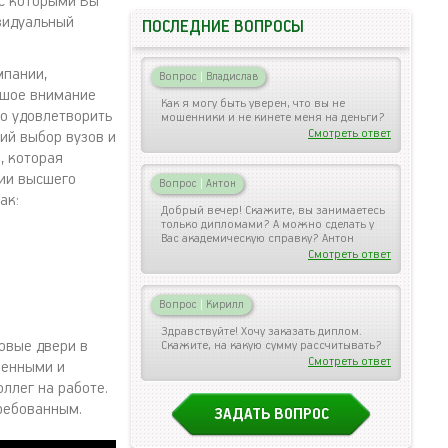
с которыми Вы
видуальный
ПОСЛЕДНИЕ ВОПРОСЫ
мпании,
Вопрос
|
Владислав
ьшое внимание
Как я могу быть уверен, что вы не
о удовлетворить
мошенники и не кинете меня на деньги?
Смотреть ответ
ий выбор вузов и
, которая
нии высшего
Вопрос
|
Антон
ак:
Добрый вечер! Скажите, вы занимаетесь
только дипломами? А можно сделать у
Вас академическую справку? Антон
Смотреть ответ
Вопрос
|
Кирилл
Здравствуйте! Хочу заказать диплом.
овые двери в
Скажите, на какую сумму рассчитывать?
Смотреть ответ
ченными и
оллег на работе.
требованным.
ЗАДАТЬ ВОПРОС