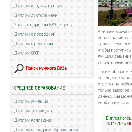
Диплом кандидата наук
Диплом доктора наук
Заказать диплом ВУЗа / цены
В жизни может в
Диплом с проводкой
образовании для
Диплом с реестром
делать, если его
чтобы поступить
Диплом СССР
лучшим решением
достаточный опы
Поиск нужного ВУЗа
Таким образом, В
посещение занят
ответят на любы
СРЕДНЕЕ ОБРАЗОВАНИЕ
только высокое 
данных. Вы може
Диплом училища
необходимости.
Диплом техникума
Диплом спец
Диплом колледжа
2014-2026
Н
Диплом о среднем образовании