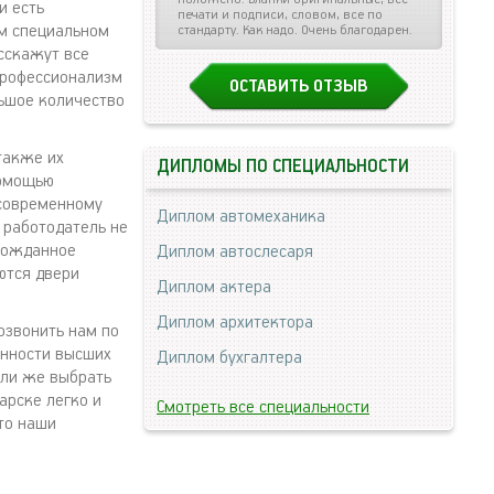
и есть
печати и подписи, словом, все по
ем специальном
стандарту. Как надо. Очень благодарен.
сскажут все
профессионализм
ОСТАВИТЬ ОТЗЫВ
льшое количество
также их
ДИПЛОМЫ ПО СПЕЦИАЛЬНОСТИ
помощью
 современному
Диплом автомеханика
 работодатель не
лгожданное
Диплом автослесаря
ются двери
Диплом актера
Диплом архитектора
озвонить нам по
енности высших
Диплом бухгалтера
или же выбрать
арске легко и
Смотреть все специальности
то наши