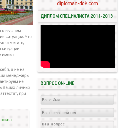
diploman-dok.com
ДИПЛОМ СПЕЦИАЛИСТА 2011-2013
м о высшем
ие ситуации. Что
же отметить,
й ситуации
е имеют
ебя, а не на
наши менеджеры
рантируем не
ВОПРОС ON-LINE
ть Ваших личных
аттестат, при
осква