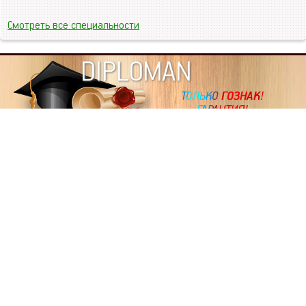
Смотреть все специальности
DIPLOMAN
ИНФОРМАЦИЯ
Копировать статьи, строго ЗАПРЕЩЕНО. Наше авторство
подтверждено, как в Яндекс, так и в Google. Если будете
копировать посты с этого сайта, то Ваш сайт станет
дублем. Так что рано или поздно, но скорее рано,
Вашему ресурсу выпишут штрафные санкции поисковые
системы за то, что Вы у нас воруете тексты. Вас вскоре
выкинут из поиска и наступит темнота над Вашим
ресурсом. Очень надеемся, что этим текстом мы убедили
не воровать статьи на данном ресурсе, так как очень
надоело читать наши публикации на чужих сайтах.