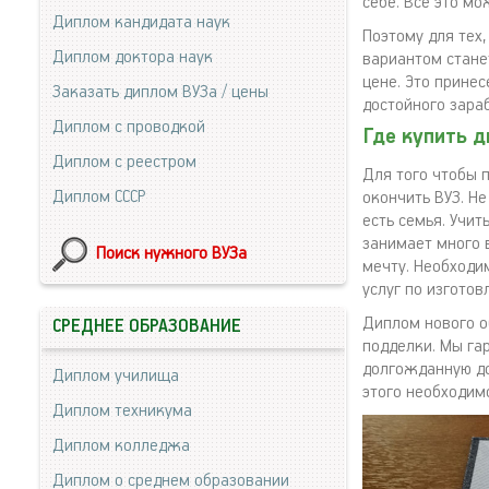
себе. Все это м
Диплом кандидата наук
Поэтому для тех
Диплом доктора наук
вариантом стане
цене. Это прине
Заказать диплом ВУЗа / цены
достойного зара
Диплом с проводкой
Где купить д
Диплом с реестром
Для того чтобы 
Диплом СССР
окончить ВУЗ. Не
есть семья. Учит
занимает много 
Поиск нужного ВУЗа
мечту. Необходи
услуг по изгото
Диплом нового о
СРЕДНЕЕ ОБРАЗОВАНИЕ
подделки. Мы га
долгожданную до
Диплом училища
этого необходим
Диплом техникума
Диплом колледжа
Диплом о среднем образовании