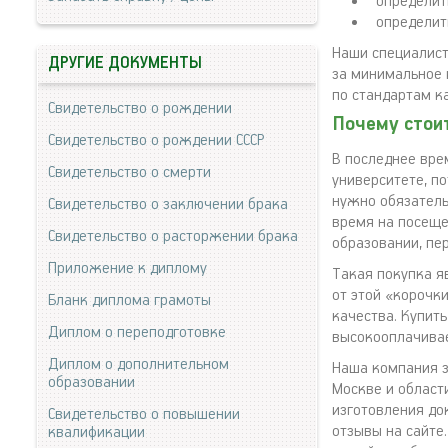
определит
определит
Наши специалист
ДРУГИЕ ДОКУМЕНТЫ
за минимальное 
по стандартам к
Свидетельство о рождении
Почему стои
Свидетельство о рождении СССР
В последнее вре
Свидетельство о смерти
университете, п
нужно обязатель
Свидетельство о заключении брака
время на посеще
Свидетельство о расторжении брака
образовании, пе
Приложение к диплому
Такая покупка я
от этой «корочк
Бланк диплома грамоты
качества. Купит
Диплом о переподготовке
высокооплачива
Диплом о дополнительном
Наша компания з
образовании
Москве и област
изготовления до
Свидетельство о повышении
отзывы на сайте
квалификации