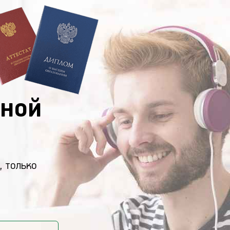
ной
, только