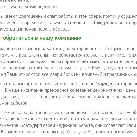
ь год выпуска;
ься с желаемыми оценками.
ы имеют драгоценный опыт работы в этой сфере, поэтому осущес
количество времени, а также надежно и с соблюдением всех нор
ачества дипломов нового образца.
т обратиться в нашу компанию
мя появилось много вакансий, для которой нет необходимости по
отому что реальный опыт приобретается только на практике, но д
но иметь диплом вуза. Таким образом, нет смысла тратить свое 
ние занятий, а стоит купить документ у нас. Имея документ о вы
ред Вами откроются все двери больших компаний и престижных о
вляется выгодным вложением в свое светлое будущее, которое в
и». В нашей компании прекрасное сочетание демократичной цены
ь диплом у нас – это получить прекрасную возможность наслажда
емой работой.
анимается качественным изготовлением также аттестатов, учеб
и. Наши постоянные клиенты обращаются к нам по различным во
кументов. Благодаря своей надежной работе, они оставляют сво
. Вы можете купить диплом в удобное для Вас время, поскольку