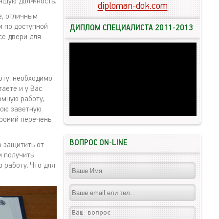
дящую должность.
diploman-dok.com
е, отличным
и по доступной
ДИПЛОМ СПЕЦИАЛИСТА 2011-2013
се двери для
оту, необходимо
аете и у Вас
омную работу,
вою заветную
рокий перечень
ВОПРОС ON-LINE
о защитить от
м получить
работу. Что для