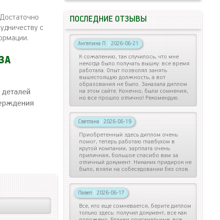
 Достаточно
ПОСЛЕДНИЕ ОТЗЫВЫ
рудничеству с
ормации.
Ангелина П.
|
2026-06-21
К сожалению, так случилось, что мне
некогда было получать вышку: все время
работала. Опыт позволял занять
вышестоящую должность, а вот
образования не было. Заказала диплом
на этом сайте. Конечно, были сомнения,
но все прошло отлично! Рекомендую.
Светлана
|
2026-06-19
Приобретенный здесь диплом очень
помог, теперь работаю главбухом в
крутой компании, зарплата очень
приличная, большое спасибо вам за
отличный документ. Никаких придирок не
было, взяли на собеседовании без слов.
Павел
|
2026-06-17
Все, кто еще сомневается, берите диплом
только здесь: получил документ, все как
положено. Бланки оригинальные, все