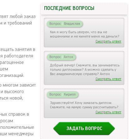
ПОСЛЕДНИЕ ВОПРОСЫ
твят любой заказ
м и требований
Вопрос
|
Владислав
Как я могу быть уверен, что вы не
мошенники и не кинете меня на деньги?
Смотреть ответ
сещать занятия в
ля работодателя
Вопрос
|
Антон
драгоценное
Добрый вечер! Скажите, вы занимаетесь
сшем
только дипломами? А можно сделать у
Вас академическую справку? Антон
рганизаций.
Смотреть ответ
о многом зависит
 и высокого
Вопрос
|
Кирилл
ться новой,
Здравствуйте! Хочу заказать диплом.
Скажите, на какую сумму рассчитывать?
Смотреть ответ
ных справок в
просам
и положительные
ЗАДАТЬ ВОПРОС
 наши менеджеры