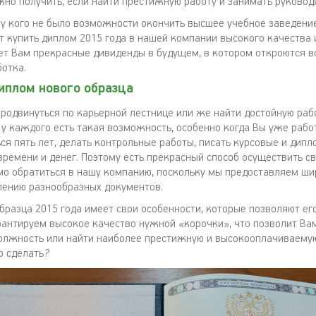
ожно получить, если найти престижную работу и занимать руково
, у кого не было возможности окончить высшее учебное заведени
т купить диплом 2015 года в нашей компании высокого качества 
сет Вам прекрасные дивиденды в будущем, в котором откроются в
ботка.
иплом нового образца
продвинуться по карьерной лестнице или же найти достойную раб
 у каждого есть такая возможность, особенно когда Вы уже работ
ься пять лет, делать контрольные работы, писать курсовые и дипл
времени и денег. Поэтому есть прекрасный способ осуществить с
мо обратиться в нашу компанию, поскольку мы предоставляем ши
влению разнообразных документов.
бразца 2015 года имеет свои особенности, которые позволяют ег
рантируем высокое качество нужной «корочки», что позволит Ва
лжность или найти наиболее престижную и высокооплачиваемую 
о сделать?