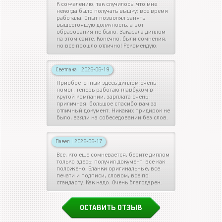
К сожалению, так случилось, что мне
некогда было получать вышку: все время
работала. Опыт позволял занять
вышестоящую должность, а вот
образования не было. Заказала диплом
на этом сайте. Конечно, были сомнения,
но все прошло отлично! Рекомендую.
Светлана
|
2026-06-19
Приобретенный здесь диплом очень
помог, теперь работаю главбухом в
крутой компании, зарплата очень
приличная, большое спасибо вам за
отличный документ. Никаких придирок не
было, взяли на собеседовании без слов.
Павел
|
2026-06-17
Все, кто еще сомневается, берите диплом
только здесь: получил документ, все как
положено. Бланки оригинальные, все
печати и подписи, словом, все по
стандарту. Как надо. Очень благодарен.
ОСТАВИТЬ ОТЗЫВ