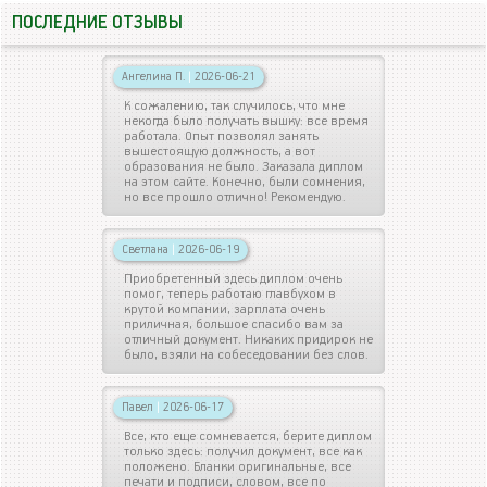
ПОСЛЕДНИЕ ОТЗЫВЫ
Ангелина П.
|
2026-06-21
К сожалению, так случилось, что мне
некогда было получать вышку: все время
работала. Опыт позволял занять
вышестоящую должность, а вот
образования не было. Заказала диплом
на этом сайте. Конечно, были сомнения,
но все прошло отлично! Рекомендую.
Светлана
|
2026-06-19
Приобретенный здесь диплом очень
помог, теперь работаю главбухом в
крутой компании, зарплата очень
приличная, большое спасибо вам за
отличный документ. Никаких придирок не
было, взяли на собеседовании без слов.
Павел
|
2026-06-17
Все, кто еще сомневается, берите диплом
только здесь: получил документ, все как
положено. Бланки оригинальные, все
печати и подписи, словом, все по