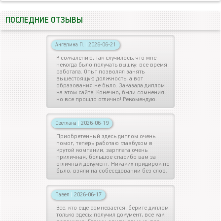
ПОСЛЕДНИЕ ОТЗЫВЫ
Ангелина П.
|
2026-06-21
К сожалению, так случилось, что мне
некогда было получать вышку: все время
работала. Опыт позволял занять
вышестоящую должность, а вот
образования не было. Заказала диплом
на этом сайте. Конечно, были сомнения,
но все прошло отлично! Рекомендую.
Светлана
|
2026-06-19
Приобретенный здесь диплом очень
помог, теперь работаю главбухом в
крутой компании, зарплата очень
приличная, большое спасибо вам за
отличный документ. Никаких придирок не
было, взяли на собеседовании без слов.
Павел
|
2026-06-17
Все, кто еще сомневается, берите диплом
только здесь: получил документ, все как