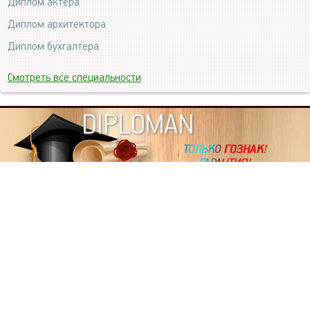
Диплом актера
Диплом архитектора
Диплом бухгалтера
Смотреть все специальности
DIPLOMAN
ИНФОРМАЦИЯ
Копировать статьи, строго ЗАПРЕЩЕНО. Наше авторство
подтверждено, как в Яндекс, так и в Google. Если будете
копировать посты с этого сайта, то Ваш сайт станет
дублем. Так что рано или поздно, но скорее рано,
Вашему ресурсу выпишут штрафные санкции поисковые
системы за то, что Вы у нас воруете тексты. Вас вскоре
выкинут из поиска и наступит темнота над Вашим