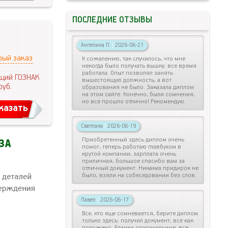
ПОСЛЕДНИЕ ОТЗЫВЫ
Ангелина П.
|
2026-06-21
рый заказ
К сожалению, так случилось, что мне
некогда было получать вышку: все время
работала. Опыт позволял занять
щий ГОЗНАК
вышестоящую должность, а вот
руб.
образования не было. Заказала диплом
на этом сайте. Конечно, были сомнения,
но все прошло отлично! Рекомендую.
казать
Светлана
|
2026-06-19
Приобретенный здесь диплом очень
помог, теперь работаю главбухом в
крутой компании, зарплата очень
приличная, большое спасибо вам за
отличный документ. Никаких придирок не
было, взяли на собеседовании без слов.
Павел
|
2026-06-17
Все, кто еще сомневается, берите диплом
только здесь: получил документ, все как
положено. Бланки оригинальные, все