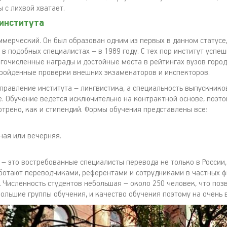
 с лихвой хватает.
института
ммерческий. Он был образован одним из первых в данном статусе,
в подобных специалистах – в 1989 году. С тех пор институт успе
гочисленные награды и достойные места в рейтингах вузов города
ройденные проверки внешних экзаменаторов и инспекторов.
правление института – лингвистика, а специальность выпускнико
. Обучение ведется исключительно на контрактной основе, поэ
отрено, как и стипендий. Формы обучения представлены все:
ная или вечерняя.
– это востребованные специалисты перевода не только в России, 
ботают переводчиками, референтами и сотрудниками в частных ф
. Численность студентов небольшая – около 250 человек, что поз
ольшие группы обучения, и качество обучения поэтому на очень 