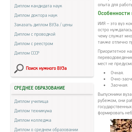
опыта для работы
Диплом кандидата наук
Особенности 
Диплом доктора наук
ИИЯ – это вуз ко
Заказать диплом ВУЗа / цены
остро нуждалась 
Диплом с проводкой
чему служат мно
также отлично п
Диплом с реестром
Приоритетное на
Диплом СССР
переводоведение
мест не предусм
Поиск нужного ВУЗа
Очная.
Очно-заоч
Заочная.
СРЕДНЕЕ ОБРАЗОВАНИЕ
Выпускники вуза 
рубежом, они ра
Диплом училища
государственных
Диплом техникума
формировать неб
Диплом колледжа
Диплом о среднем образовании