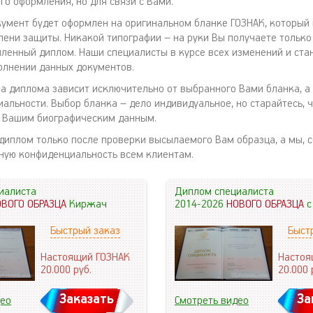
го оформления, но для связи с Вами.
умент будет оформлен на оригинальном бланке ГОЗНАК, который 
ени защиты. Никакой типографии – на руки Вы получаете только
ленный диплом. Наши специалисты в курсе всех изменений и ста
олнении данных документов.
на диплома зависит исключительно от выбранного Вами бланка, а 
иальности. Выбор бланка – дело индивидуальное, но старайтесь,
 Вашим биографическим данным.
диплом только после проверки высылаемого Вам образца, а мы, с
ную конфиденциальность всем клиентам.
иалиста
Диплом специалиста
ОВОГО ОБРАЗЦА
Киржач
2014-2026
НОВОГО ОБРАЗЦА
с
Быстрый заказ
Быст
Настоящий ГОЗНАК
Настоя
20.000
руб.
20.000
Заказать
За
део
Смотреть видео