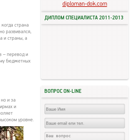
diploman-dok.com
ДИПЛОМ СПЕЦИАЛИСТА 2011-2013
 когда страна
шно развивался,
 и страны, а
в – перевод и
тому бюджетных
ВОПРОС ON-LINE
но и за
ирмах и
воляет
высоком уровне.