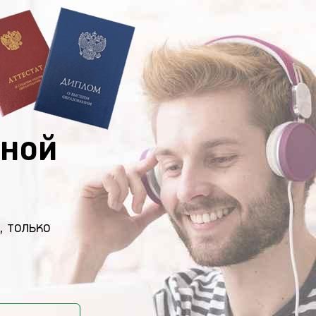
ной
, только