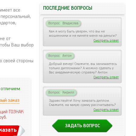
ПОСЛЕДНИЕ ВОПРОСЫ
имеет все
 персональный,
ндартов,
Вопрос
|
Владислав
Как я могу быть уверен, что вы не
мошенники и не кинете меня на деньги?
не от
Смотреть ответ
 чтобы Ваш выбор
Вопрос
|
Антон
о своей стороны
Добрый вечер! Скажите, вы занимаетесь
только дипломами? А можно сделать у
Вас академическую справку? Антон
Смотреть ответ
 отличием
Вопрос
|
Кирилл
рый заказ
Здравствуйте! Хочу заказать диплом.
Скажите, на какую сумму рассчитывать?
Смотреть ответ
щий ГОЗНАК
руб.
ЗАДАТЬ ВОПРОС
казать