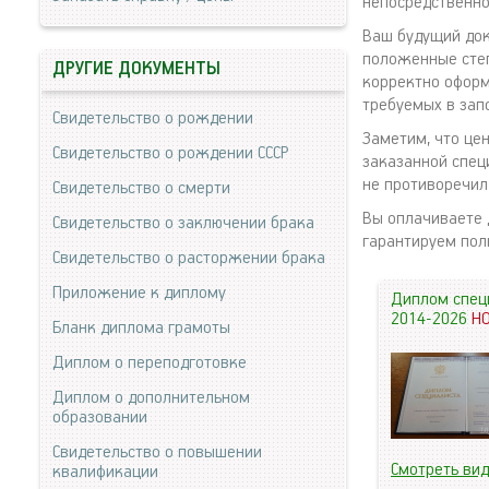
непосредственно
Ваш будущий док
положенные степ
ДРУГИЕ ДОКУМЕНТЫ
корректно оформ
требуемых в зап
Свидетельство о рождении
Заметим, что це
Свидетельство о рождении СССР
заказанной спец
не противоречил
Свидетельство о смерти
Вы оплачиваете 
Свидетельство о заключении брака
гарантируем пол
Свидетельство о расторжении брака
Приложение к диплому
Диплом спец
2014-2026
Н
Бланк диплома грамоты
Диплом о переподготовке
Диплом о дополнительном
образовании
Свидетельство о повышении
Смотреть ви
квалификации